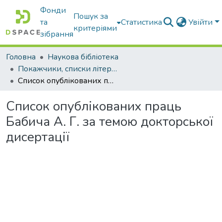
Фонди
Пошук за
та
Статистика
Увійти
критеріями
зібрання
Головна
Наукова бібліотека
Покажчики, списки літератури, сценарії, методичні розробки
Список опублікованих праць Бабича А. Г. за темою докторської дисертації
Список опублікованих праць
Бабича А. Г. за темою докторської
дисертації