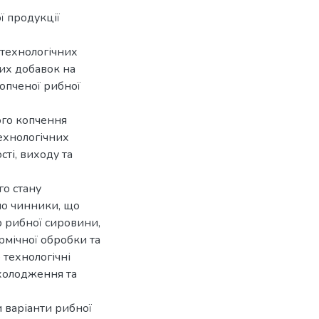
ї продукції
 технологічних
их добавок на
копченої рибної
ого копчення
технологічних
ті, виходу та
го стану
но чинники, що
р рибної сировини,
ермічної обробки та
 технологічні
охолодження та
 варіанти рибної