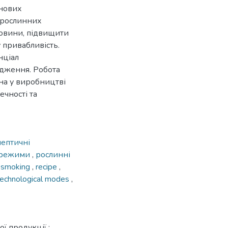
 нових
 рослинних
ровини, підвищити
 привабливість.
нціал
адження. Робота
на у виробництві
ечності та
ептичні
і режими
,
рослинні
 smoking
,
recipe
,
technological modes
,
ї продукції :