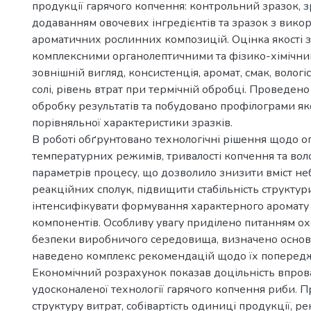
продукції гарячого копчення: контрольний зразок, з
додаванням овочевих інгредієнтів та зразок з вико
ароматичних рослинних композицій. Оцінка якості з
комплексними органолептичними та фізико-хімічни
зовнішній вигляд, консистенція, аромат, смак, вологіс
солі, рівень втрат при термічній обробці. Проведено
обробку результатів та побудовано профілограми яко
порівняльної характеристики зразків.
В роботі обґрунтовано технологічні рішення щодо оп
температурних режимів, тривалості копчення та вол
параметрів процесу, що дозволило знизити вміст н
реакційних сполук, підвищити стабільність структури
інтенсифікувати формування характерного аромат
компонентів. Особливу увагу приділено питанням ох
безпеки виробничого середовища, визначено основ
наведено комплекс рекомендацій щодо їх поперед
Економічний розрахунок показав доцільність впро
удосконаленої технології гарячого копчення риби. 
структуру витрат, собівартість одиниці продукції, р