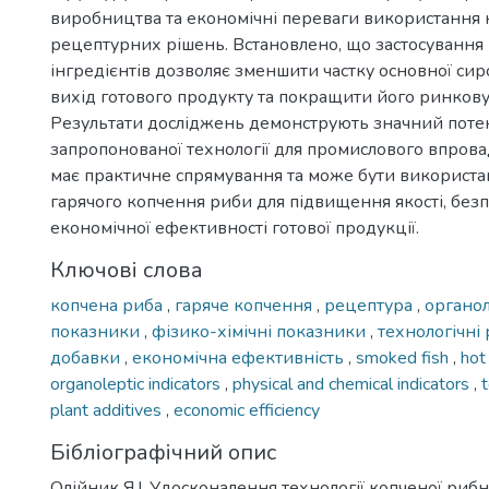
виробництва та економічні переваги використання
рецептурних рішень. Встановлено, що застосування
інгредієнтів дозволяє зменшити частку основної си
вихід готового продукту та покращити його ринкову
Результати досліджень демонструють значний поте
запропонованої технології для промислового впров
має практичне спрямування та може бути використа
гарячого копчення риби для підвищення якості, безп
економічної ефективності готової продукції.
Ключові слова
копчена риба
,
гаряче копчення
,
рецептура
,
органол
показники
,
фізико-хімічні показники
,
технологічн
добавки
,
економічна ефективність
,
smoked fish
,
hot
organoleptic indicators
,
physical and chemical indicators
,
plant additives
,
economic efficiency
Бібліографічний опис
Олійник Я.І. Удосконалення технології копченої рибно