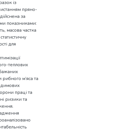
разок із
ристанням пряно-
дійснена за
ми показниками:
ть, масова частка
 статистичну
сті для
тимізації
ого-теплових
ебажаних
 рибного м’яса та
у димових
орони праці та
ні ризики та
ження.
вадження
Проаналізовано
ентабельність