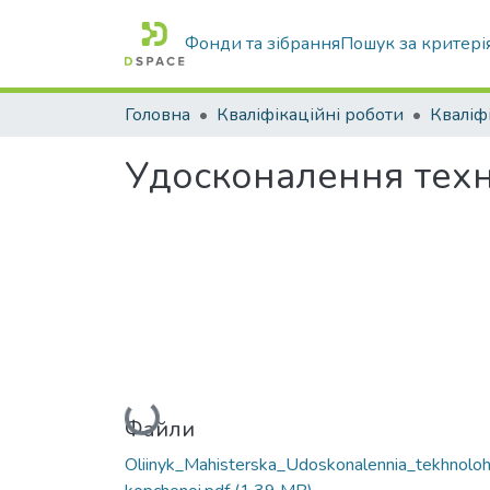
Фонди та зібрання
Пошук за критері
Головна
Кваліфікаційні роботи
Удосконалення техно
Вантажиться...
Файли
Oliinyk_Mahisterska_Udoskonalennia_tekhnoloh