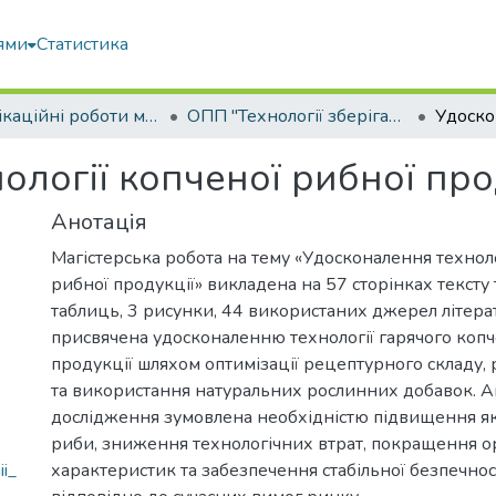
ями
Статистика
Кваліфікаційні роботи магістрів
ОПП "Технології зберігання та переробки водних біоресурсів"
логії копченої рибної про
Анотація
Магістерська робота на тему «Удосконалення техноло
рибної продукції» викладена на 57 сторінках тексту 
таблиць, 3 рисунки, 44 використаних джерел літера
присвячена удосконаленню технології гарячого коп
продукції шляхом оптимізації рецептурного складу,
та використання натуральних рослинних добавок. А
дослідження зумовлена необхідністю підвищення як
риби, зниження технологічних втрат, покращення 
ii_
характеристик та забезпечення стабільної безпечнос