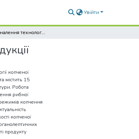
Увійти
Удосконалення технології копченої рибної продукції
дукції
гії копченої
та містить 15
тури. Робота
чення рибної
 режимів копчення
ктуальність
ості копченої
органолептичних
ті продукту