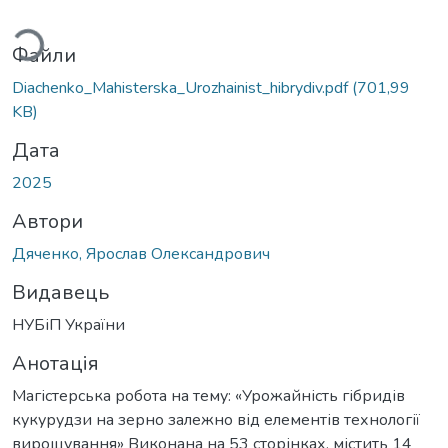
иться...
Файли
Diachenko_Mahisterska_Urozhainist_hibrydiv.pdf
(701,99
KB)
Дата
2025
Автори
Дяченко, Ярослав Олександрович
Видавець
НУБіП України
Анотація
Магістерська робота на тему: «Урожайність гібридів
кукурудзи на зерно залежно від елементів технології
вирощування» Виконана на 53 сторінках, містить 14