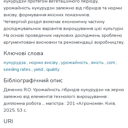
кукурудзи протягом вегетаційного періоду,
урожайність кукурудзи залежно від гібридів та норми
висіву, формування якісних показників.
Четвертий розділ включає економічну частину
досліджувальних варіантів вирощування цієї культури.
На основі проведених наукових досліджень зроблено
аргументовані висновки та рекомендації виробництву.
Ключові слова
кукурудза
,
норми висіву
,
урожайність
,
якість
,
corn
,
seeding rates
,
yield
,
quality
Бібліографічний опис
Дяченко Я.О. Урожайність гібридів кукурудзи на зерно
залежно від елементів технології вирощування :
дипломна робота ... магістра : 201 «Агрономія». Київ,
2025. 53 с.
URI