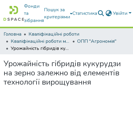
Фонди
Пошук за
та
Статистика
Увійти
критеріями
зібрання
Головна
Кваліфікаційні роботи
Кваліфікаційні роботи магістрів
ОПП "Агрономія"
Урожайність гібридів кукурудзи на зерно залежно від елементів технології вирощування
Урожайність гібридів кукурудзи
на зерно залежно від елементів
технології вирощування