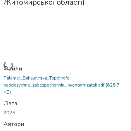
Житомирської області)
Вантажиться...
Файли
Palamar_Bakalavrska_Topohrafo-
heodezychne_zabezpechennia_inventarmzatsii.pdf
(828,7
KB)
Дата
2025
Автори