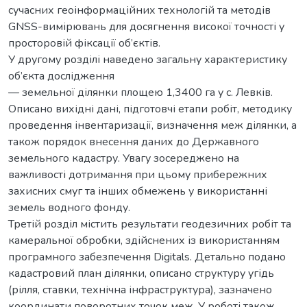
сучасних геоінформаційних технологій та методів
GNSS-вимірювань для досягнення високої точності у
просторовій фіксації об’єктів.
У другому розділі наведено загальну характеристику
об’єкта дослідження
— земельної ділянки площею 1,3400 га у с. Левків.
Описано вихідні дані, підготовчі етапи робіт, методику
проведення інвентаризації, визначення меж ділянки, а
також порядок внесення даних до Державного
земельного кадастру. Увагу зосереджено на
важливості дотримання при цьому прибережних
захисних смуг та інших обмежень у використанні
земель водного фонду.
Третій розділ містить результати геодезичних робіт та
камеральної обробки, здійснених із використанням
програмного забезпечення Digitals. Детально подано
кадастровий план ділянки, описано структуру угідь
(рілля, ставки, технічна інфраструктура), зазначено
координати поворотних точок меж. У роботі також