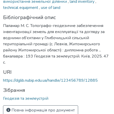
використання земельної ділянки
,
land inventory
,
technical equipment
,
use of land
Бібліографічний опис
Паламар М. С. Топографо-геодезичне забезпечення
інвентаризації земель для експлуатації та догляду за
водними об’єктами у Глибочицькій сільській
територіальній громаді (с. Левків, Житомирського
району Житомирської області) : дипломна робота ...
бакалавра : 193 Геодезія та землеустрій. Київ, 2025. 47
с.
URI
https://dglib.nubip.edu.ua/handle/123456789/12885
Зібрання
Геодезія та землеустрій
Повна інформація про документ