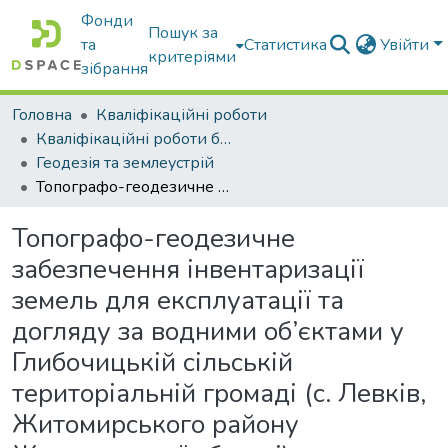
Фонди
Пошук за
та
Статистика
Увійти
критеріями
зібрання
Головна
Кваліфікаційні роботи
Кваліфікаційні роботи бакалаврів
Геодезія та землеустрій
Топографо-геодезичне забезпечення інвентаризації земель для експлуатації та догляду за водними об’єктами у Глибочицькій сільській територіальній громаді (с. Левків, Житомирського району Житомирської області)
Топографо-геодезичне
забезпечення інвентаризації
земель для експлуатації та
догляду за водними об’єктами у
Глибочицькій сільській
територіальній громаді (с. Левків,
Житомирського району