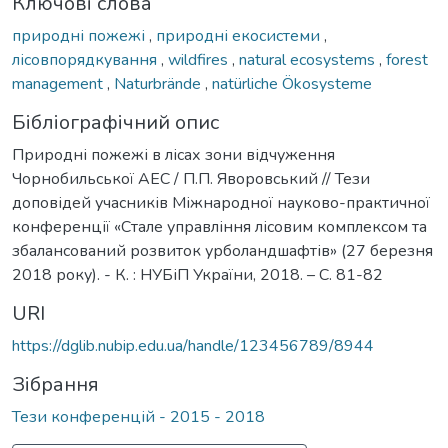
Ключові слова
природні пожежі
,
природні екосистеми
,
лісовпорядкування
,
wildfires
,
natural ecosystems
,
forest
management
,
Naturbrände
,
natürliche Ökosysteme
Бібліографічний опис
Природні пожежі в лісах зони відчуження
Чорнобильської АЕС / П.П. Яворовський // Тези
доповідей учасників Міжнародної науково-практичної
конференції «Стале управління лісовим комплексом та
збалансований розвиток урболандшафтів» (27 березня
2018 року). - К. : НУБіП України, 2018. – С. 81-82
URI
https://dglib.nubip.edu.ua/handle/123456789/8944
Зібрання
Тези конференцій - 2015 - 2018