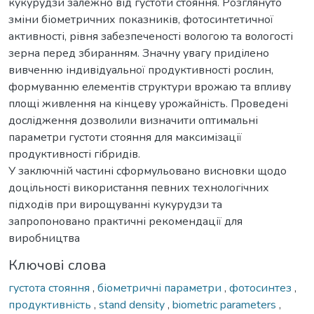
кукурудзи залежно від густоти стояння. Розглянуто
зміни біометричних показників, фотосинтетичної
активності, рівня забезпеченості вологою та вологості
зерна перед збиранням. Значну увагу приділено
вивченню індивідуальної продуктивності рослин,
формуванню елементів структури врожаю та впливу
площі живлення на кінцеву урожайність. Проведені
дослідження дозволили визначити оптимальні
параметри густоти стояння для максимізації
продуктивності гібридів.
У заключній частині сформульовано висновки щодо
доцільності використання певних технологічних
підходів при вирощуванні кукурудзи та
запропоновано практичні рекомендації для
виробництва
Ключові слова
густота стояння
,
біометричні параметри
,
фотосинтез
,
продуктивність
,
stand density
,
biometric parameters
,