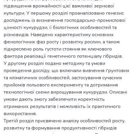
підвищення врожайності цієї важливої зернової
культури. У першому розділі проаналізовано генезис
досліджень із визначення господарсько-промислової
цінності кукурудзи, її біологічних особливостей та
різновидів. Наведено характеристику основних
фенологічних фаз росту і розвитку рослин, а також
підкреслено роль густоти стояння як ключового
фактора реалізації генетичного потенціалу гібридів.
У другому розділі подано методику та умови
проведення досліду, що включали вивчення ґрунтових
та кліматичних особливостей, застосування сучасних
прийомів польового експерименту та дотримання
технологічної схеми вирощування кукурудзи. Описані
умови дають змогу забезпечити коректність
отриманих результатів і можливість їх практичного
використання.
Третій розділ присвячено аналізу особливостей росту,
розвитку та формування продуктивності гібридів