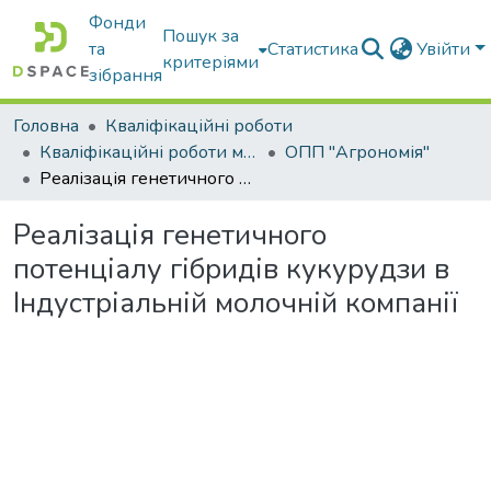
Фонди
Пошук за
та
Статистика
Увійти
критеріями
зібрання
Головна
Кваліфікаційні роботи
Кваліфікаційні роботи магістрів
ОПП "Агрономія"
Реалізація генетичного потенціалу гібридів кукурудзи в Індустріальній молочній компанії
Реалізація генетичного
потенціалу гібридів кукурудзи в
Індустріальній молочній компанії