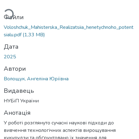
Вантажиться...
Файли
Voloshchuk_Mahisterska_Realizatsiia_henetychnoho_potent
sialu.pdf
(1,33 MB)
Дата
2025
Автори
Волощук, Ангеліна Юріївна
Видавець
НУБіП України
Анотація
У роботі розглянуто сучасні наукові підходи до
вивчення технологічних аспектів вирощування
кукурудзи та обґрунтовано їх значення для