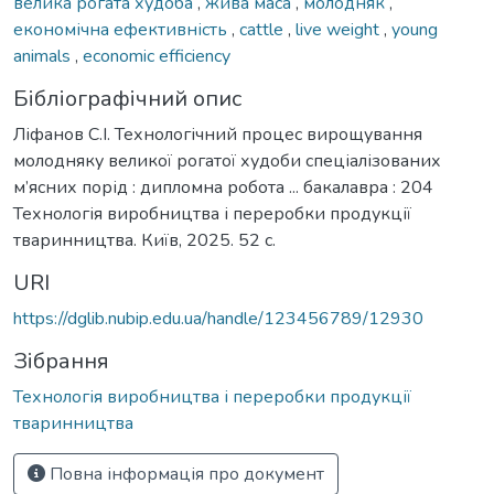
велика рогата худоба
,
жива маса
,
молодняк
,
економічна ефективність
,
cattle
,
live weight
,
young
animals
,
economic efficiency
Бібліографічний опис
Ліфанов С.І. Технологічний процес вирощування
молодняку великої рогатої худоби спеціалізованих
м’ясних порід : дипломна робота ... бакалавра : 204
Технологія виробництва і переробки продукції
тваринництва. Київ, 2025. 52 с.
URI
https://dglib.nubip.edu.ua/handle/123456789/12930
Зібрання
Технологія виробництва і переробки продукції
тваринництва
Повна інформація про документ