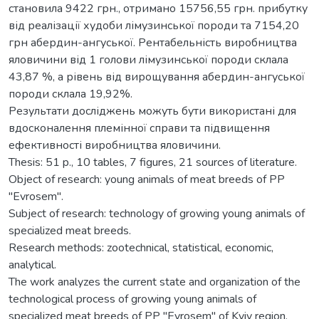
становила 9422 грн., отримано 15756,55 грн. прибутку
від реалізації худоби лімузинської породи та 7154,20
грн абердин-ангуської. Рентабельність виробництва
яловичини від 1 голови лімузинської породи склала
43,87 %, а рівень від вирощування абердин-ангуської
породи склала 19,92%.
Результати досліджень можуть бути використані для
вдосконалення племінної справи та підвищення
ефективності виробництва яловичини.
Thesis: 51 p., 10 tables, 7 figures, 21 sources of literature.
Object of research: young animals of meat breeds of PP
"Evrosem".
Subject of research: technology of growing young animals of
specialized meat breeds.
Research methods: zootechnical, statistical, economic,
analytical.
The work analyzes the current state and organization of the
technological process of growing young animals of
specialized meat breeds of PP "Evrosem" of Kyiv region.