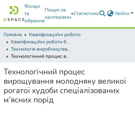
Фонди
Пошук за
та
Статистика
Увійти
критеріями
зібрання
Головна
Кваліфікаційні роботи
Кваліфікаційні роботи бакалаврів
Технологія виробництва і переробки продукції тваринництва
Технологічний процес вирощування молодняку великої рогатої худоби спеціалізованих м’ясних порід
Технологічний процес
вирощування молодняку великої
рогатої худоби спеціалізованих
м’ясних порід