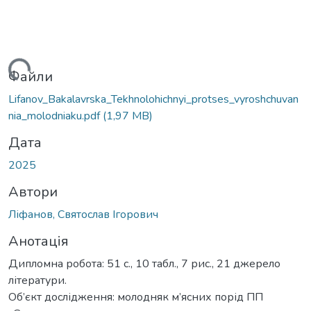
ться...
Файли
Lifanov_Bakalavrska_Tekhnolohichnyi_protses_vyroshchuvan
nia_molodniaku.pdf
(1,97 MB)
Дата
2025
Автори
Ліфанов, Святослав Ігорович
Анотація
Дипломна робота: 51 с., 10 табл., 7 рис., 21 джерело
літератури.
Об’єкт дослідження: молодняк м’ясних порід ПП