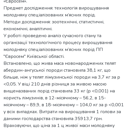
«Євросем».
Предмет дослідження: технологія вирощування
молодняку спеціалізованих м’ясних порід.
Методи дослідження: зоотехнічні, статистичні,
економічні, аналітичні.
У роботі проведено аналіз сучасного стану та
організації технологічного процесу вирощування
молодняку спеціалізованих м’ясних порід ПП
"Євросем" Київської області.
Встановлено, що жива маса новонароджених телят
абердин-ангуської породи становила 38,1 кг, що
більше, ніж у телят лімузинської породи на 3,7 кг за р
<0,05. У віці 210 днів різниця за живою масою
вищеназваних порід становила 33 кг (р <0,001) на
користь лімузинів, в 12-місячному – 56,2, в 15-
місячному – 89,9, в 18-місячному – 104,0 кг за р <0,001
у всіх випадках. Витрати на вирощування 1 голови за
даними господарства становила 35913,7 грн.
Враховуючи, що ціна за 1 ц живої маси молодняку