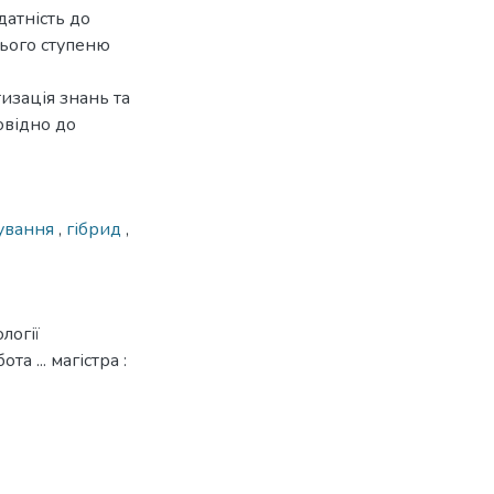
датність до
нього ступеню
изація знань та
овідно до
щування
,
гібрид
,
логії
 ... магістра :