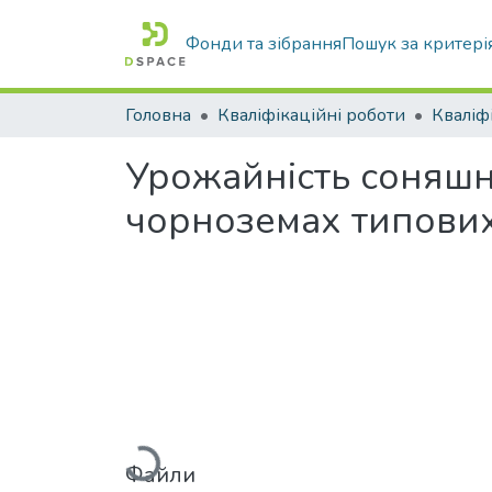
Фонди та зібрання
Пошук за критері
Головна
Кваліфікаційні роботи
Урожайність соняшн
чорноземах типови
Вантажиться...
Файли