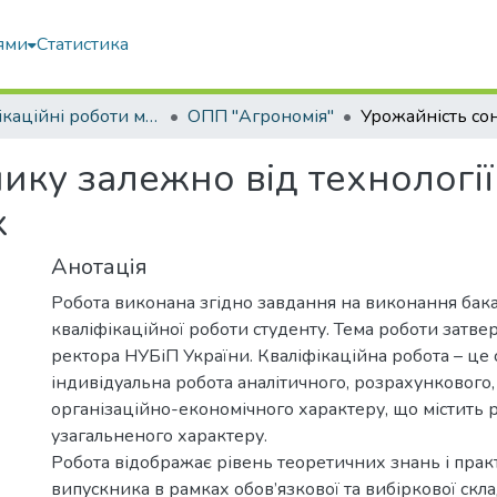
ями
Статистика
Кваліфікаційні роботи магістрів
ОПП "Агрономія"
ику залежно від технологі
х
Анотація
Робота виконана згідно завдання на виконання бак
кваліфікаційної роботи студенту. Тема роботи затв
ректора НУБіП України. Кваліфікаційна робота – це 
індивідуальна робота аналітичного, розрахункового,
організаційно-економічного характеру, що містить 
узагальненого характеру.
Робота відображає рівень теоретичних знань і пра
випускника в рамках обов’язкової та вибіркової скл