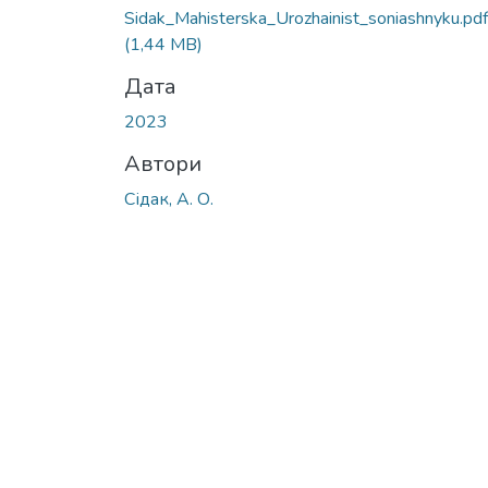
Sidak_Mahisterska_Urozhainist_soniashnyku.pdf
(1,44 MB)
Дата
2023
Автори
Сідак, А. О.