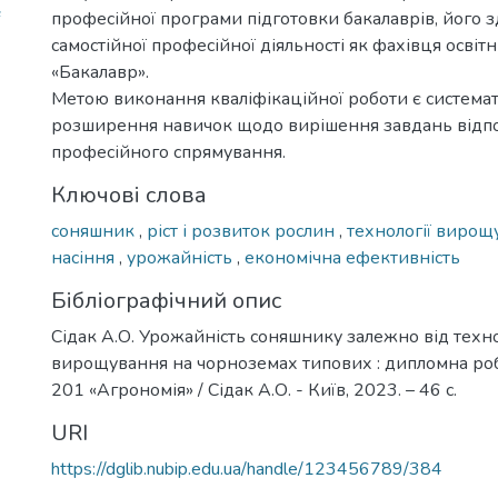
професійної програми підготовки бакалаврів, його з
самостійної професійної діяльності як фахівця освіт
«Бакалавр».
Метою виконання кваліфікаційної роботи є системат
розширення навичок щодо вирішення завдань відп
професійного спрямування.
Ключові слова
соняшник
,
ріст і розвиток рослин
,
технології виро
насіння
,
урожайність
,
економічна ефективність
Бібліографічний опис
Сідак А.О. Урожайність соняшнику залежно від техно
вирощування на чорноземах типових : дипломна робота
201 «Агрономія» / Сідак А.О. - Київ, 2023. – 46 с.
URI
https://dglib.nubip.edu.ua/handle/123456789/384