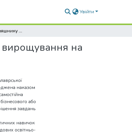
Увійти
Урожайність соняшнику залежно від технології вирощування на чорноземах типових
ї вирощування на
алаврської
ерджена наказом
самостійна
 бізнесового або
рішення завдань
ктичних навичок
адових освітньо-