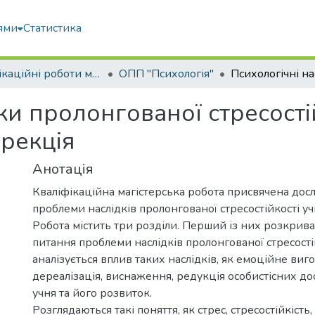
ями
Статистика
Кваліфікаційні роботи магістрів
ОПП "Психологія"
ки пролонгованої стресостій
орекція
Анотація
Кваліфікаційна магістерська робота присвячена до
проблеми наслідків пролонгованої стресостійкості уч
Робота містить три розділи. Перший із них розкрива
питання проблеми наслідків пролонгованої стресості
аналізується вплив таких наслідків, як емоційне виг
дереалізація, виснаження, редукція особистісних до
учня та його розвиток.
Розглядаються такі поняття, як стрес, стресостійкість