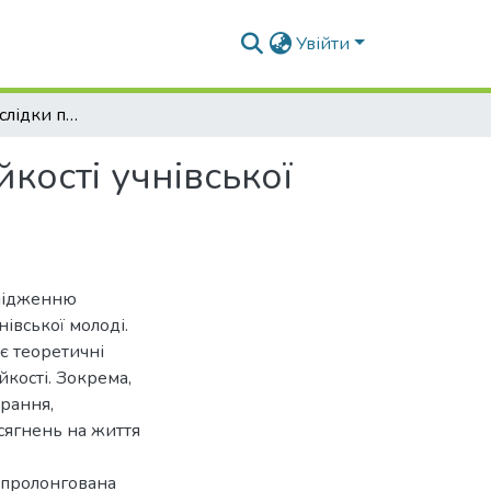
Увійти
Психологічні наслідки пролонгованої стресостійкості учнівської молоді та їх психокорекція
кості учнівської
слідженню
нівської молоді.
є теоретичні
йкості. Зокрема,
орання,
сягнень на життя
, пролонгована