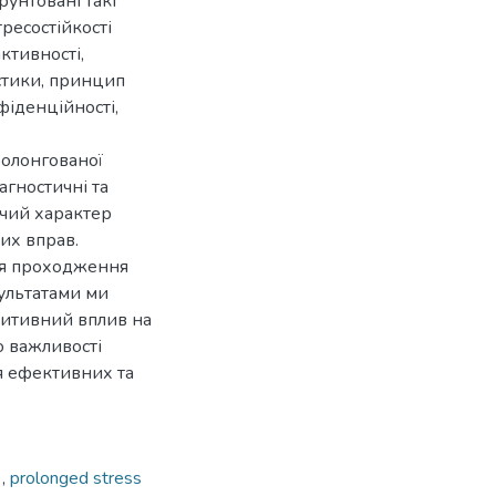
рунтовані такі
ресостійкості
ктивності,
остики, принцип
фіденційності,
ролонгованої
іагностичні та
рчий характер
их вправ.
ля проходження
ультатами ми
зитивний вплив на
о важливості
я ефективних та
с
,
prolonged stress