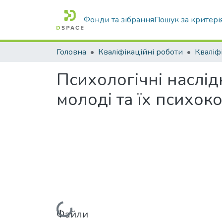
Фонди та зібрання
Пошук за критері
Головна
Кваліфікаційні роботи
Психологічні наслід
молоді та їх психок
Файли