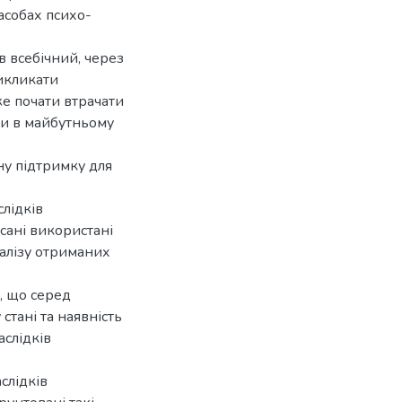
асобах психо-
в всебічний, через
викликати
е почати втрачати
и в майбутньому
ну підтримку для
лідків
исані використані
алізу отриманих
, що серед
тані та наявність
аслідків
слідків