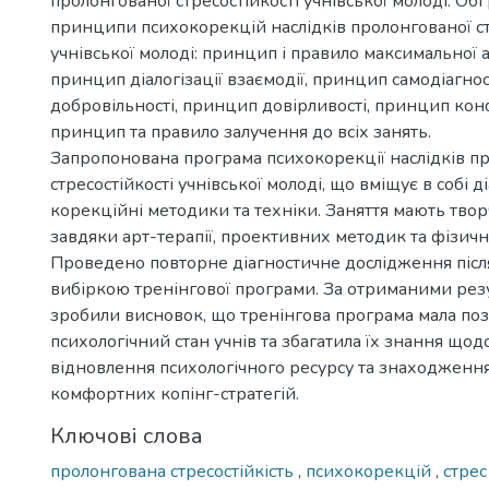
пролонгованої стресостійкості учнівської молоді. Обґ
принципи психокорекцій наслідків пролонгованої ст
учнівської молоді: принцип і правило максимальної а
принцип діалогізації взаємодії, принцип самодіагн
добровільності, принцип довірливості, принцип кон
принцип та правило залучення до всіх занять.
Запропонована програма психокорекції наслідків п
стресостійкості учнівської молоді, що вміщує в собі д
корекційні методики та техніки. Заняття мають тво
завдяки арт-терапії, проективних методик та фізичн
Проведено повторне діагностичне дослідження піс
вибіркою тренінгової програми. За отриманими рез
зробили висновок, що тренінгова програма мала по
психологічний стан учнів та збагатила їх знання щод
відновлення психологічного ресурсу та знаходженн
комфортних копінг-стратегій.
Ключові слова
пролонгована стресостійкість
,
психокорекцій
,
стре