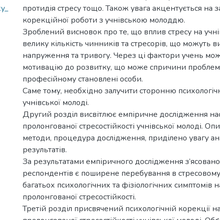
ky_
протидія стресу тощо. Також увага акцентується на з
корекційної роботи з учнівською молоддю.
Зроблений висновок про те, що вплив стресу на учні
велику кількість чинників та стресорів, що можуть 
напруження та тривогу. Через ці фактори учень мож
мотивацію до розвитку, що може спричини проблем
професійному становлені особи.
Саме тому, необхідно залучити сторонню психологіч
учнівської молоді.
Другий розділ висвітлює емпіричне дослідження нас
пролонгованої стресостійкості учнівської молоді. Оп
методи, процедура дослідження, приділено увагу ан
результатів.
За результатами емпіричного дослідження з’ясовано
респондентів є поширене перебування в стресовому с
багатьох психологічних та фізіологічних симптомів н
пролонгованої стресостійкості.
Третій розділ присвячений психологічній корекції на