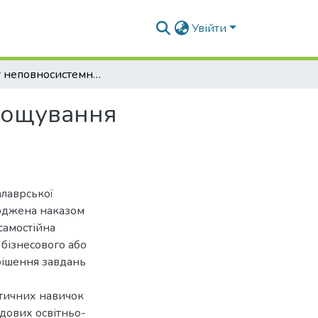
Увійти
Проект неповносистемного господарства з вирощування посадкового матеріалу осетрових видів риб
рощування
алаврської
ерджена наказом
самостійна
 бізнесового або
рішення завдань
ктичних навичок
адових освітньо-