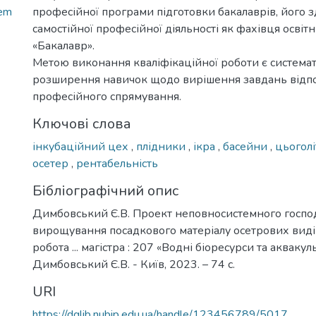
tem
професійної програми підготовки бакалаврів, його з
самостійної професійної діяльності як фахівця освіт
«Бакалавр».
Метою виконання кваліфікаційної роботи є системат
розширення навичок щодо вирішення завдань відп
професійного спрямування.
Ключові слова
інкубаційний цех
,
плідники
,
ікра
,
басейни
,
цьогол
осетер
,
рентабельність
Бібліографічний опис
Димбовський Є.В. Проект неповносистемного господ
вирощування посадкового матеріалу осетрових виді
робота ... магістра : 207 «Водні біоресурси та аквакул
Димбовський Є.В. - Київ, 2023. – 74 с.
URI
https://dglib.nubip.edu.ua/handle/123456789/5017