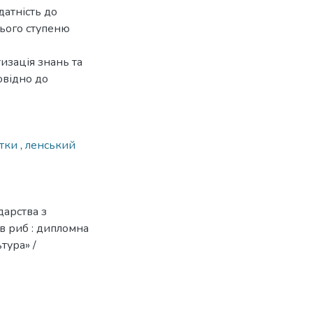
датність до
нього ступеню
изація знань та
овідно до
ітки
,
ленський
арства з
в риб : дипломна
ьтура» /