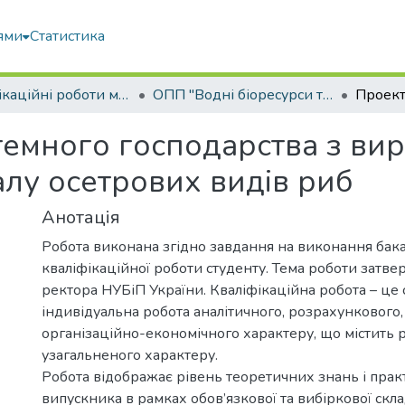
ями
Статистика
Кваліфікаційні роботи магістрів
ОПП "Водні біоресурси та аквакультура"
темного господарства з ви
алу осетрових видів риб
Анотація
Робота виконана згідно завдання на виконання бак
кваліфікаційної роботи студенту. Тема роботи затв
ректора НУБіП України. Кваліфікаційна робота – це 
індивідуальна робота аналітичного, розрахункового,
організаційно-економічного характеру, що містить 
узагальненого характеру.
Робота відображає рівень теоретичних знань і пра
випускника в рамках обов’язкової та вибіркової скл