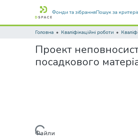
Фонди та зібрання
Пошук за критері
Головна
Кваліфікаційні роботи
Проект неповносис
посадкового матері
Файли