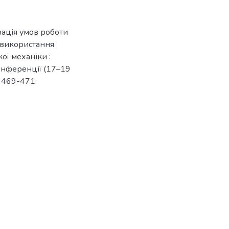
ізація умов роботи
 використання
ої механіки :
онференції (17–19
. 469-471.