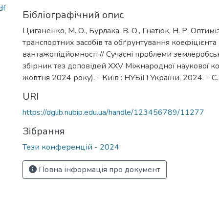
df
Бібліографічний опис
Циганенко, М. О., Бурлака, В. О., Гнатюк, Н. Р. Оптим
транспортних засобів та обґрунтування коефіцієнта
вантажопідйомності // Сучасні проблеми землеробськ
збірник тез доповідей XХV Міжнародної наукової к
жовтня 2024 року). - Київ : НУБіП України, 2024. – С
URI
https://dglib.nubip.edu.ua/handle/123456789/11277
Зібрання
Тези конференцій - 2024
Повна інформація про документ