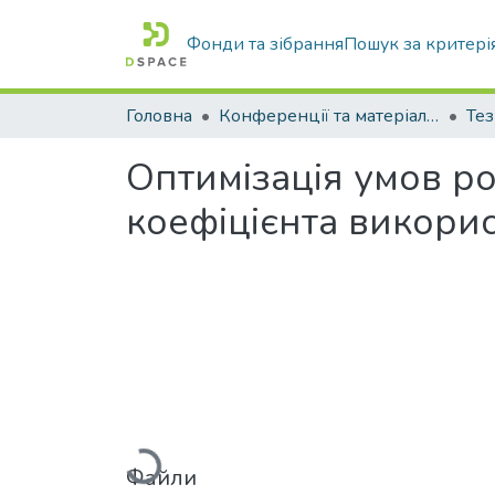
Фонди та зібрання
Пошук за критері
Головна
Конференції та матеріали конференцій
Тез
Оптимізація умов р
коефіцієнта викори
Вантажиться...
Файли