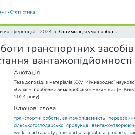
ями
Статистика
и конференцій - 2024
Оптимізація умов роботи транспортних засобів та обґрунтування коефіцієнта використання вантажопідйомності
оботи транспортних засобів
стання вантажопідйомності
Анотація
Теза доповіді з матеріалів XХV Міжнародної науков
«Сучасні проблеми землеробської механіки» (м. Киї
2024 року).
Ключові слова
транспортні роботи
,
вантажопідємність
,
первезенн
сільськогосподарської продукції
,
вантажоутворюючі
work
,
load capacity
,
transport of agricultural products
,
ca