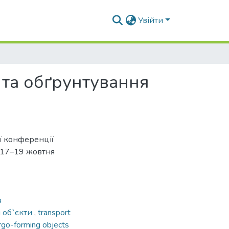
Увійти
 та обґрунтування
ої конференції
в,17–19 жовтня
я
 об`єкти
,
transport
rgo-forming objects