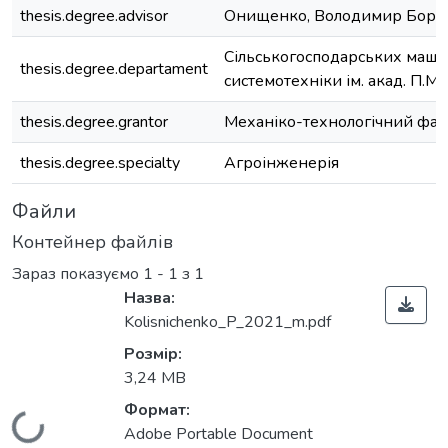
thesis.degree.advisor
Онищенко, Володимир Бори
Сільськогосподарських маши
thesis.degree.departament
системотехніки ім. акад. П.М
thesis.degree.grantor
Механіко-технологічний фак
thesis.degree.specialty
Агроінженерія
Файли
Контейнер файлів
Зараз показуємо
1 - 1 з 1
Назва:
Kolisnichenko_P_2021_m.pdf
Розмір:
3,24 MB
Формат:
Adobe Portable Document