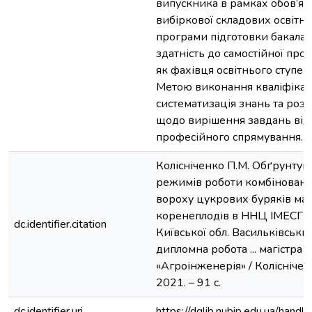
випускника в рамках обов’язк
вибіркової складових освітн
програми підготовки бакалав
здатність до самостійної проф
як фахівця освітнього ступен
Метою виконання кваліфікац
систематизація знань та ро
щодо вирішення завдань від
професійного спрямування.
Колісніченко П.М. Обґрунтува
режимів роботи комбіновано
вороху цукрових буряків ма
коренеплодів в ННЦ ІМЕСГ 
dc.identifier.citation
Київської обл. Васильківський
дипломна робота ... магістра :
«Агроінженерія» / Колісніченк
2021. – 91 с.
dc.identifier.uri
https://dglib.nubip.edu.ua/ha