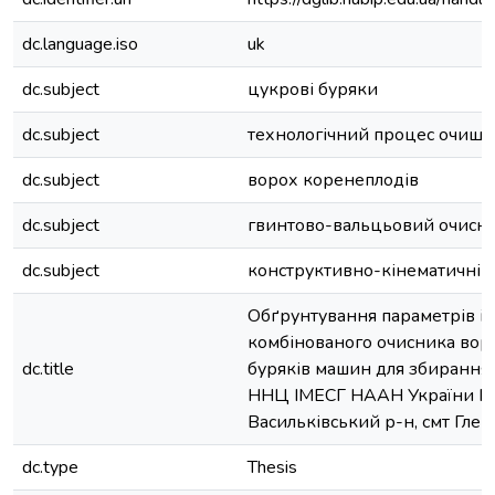
dc.language.iso
uk
dc.subject
цукрові буряки
dc.subject
технологічний процес очищ
dc.subject
ворох коренеплодів
dc.subject
гвинтово-вальцьовий очисн
dc.subject
конструктивно-кінематичні 
Обґрунтування параметрів і
комбінованого очисника вор
dc.title
буряків машин для збирання
ННЦ ІМЕСГ НААН України Киї
Васильківський р-н, смт Глев
dc.type
Thesis