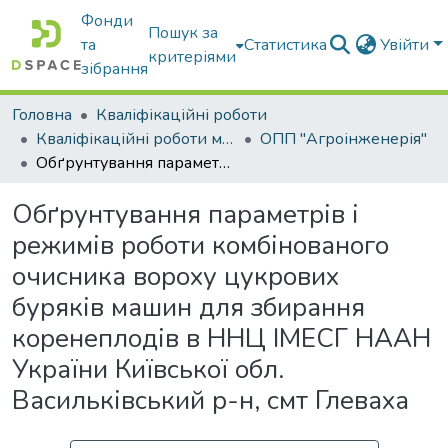
Фонди
Пошук за
та
Статистика
Увійти
критеріями
зібрання
Головна
Кваліфікаційні роботи
Кваліфікаційні роботи магістрів
ОПП "Агроінженерія"
Обґрунтування параметрів і режимів роботи комбінованого очисника вороху цукрових буряків машин для збирання коренеплодів в ННЦ ІМЕСГ НААН України Київської обл. Васильківський р-н, смт Глеваха
Обґрунтування параметрів і
режимів роботи комбінованого
очисника вороху цукрових
буряків машин для збирання
коренеплодів в ННЦ ІМЕСГ НААН
України Київської обл.
Васильківський р-н, смт Глеваха