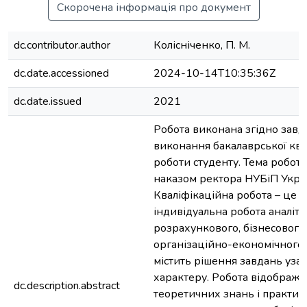
Скорочена інформація про документ
dc.contributor.author
Колісніченко, П. М.
dc.date.accessioned
2024-10-14T10:35:36Z
dc.date.issued
2021
Робота виконана згідно завд
виконання бакалаврської ква
роботи студенту. Тема робот
наказом ректора НУБіП Укра
Кваліфікаційна робота – це с
індивідуальна робота аналіти
розрахункового, бізнесового
організаційно-економічного 
містить рішення завдань уза
характеру. Робота відобража
dc.description.abstract
теоретичних знань і практи