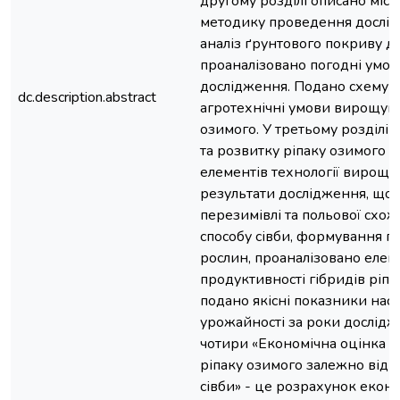
другому розділі описано місц
методику проведення дослід
аналіз ґрунтового покриву до
проаналізовано погодні умов
дослідження. Подано схему д
dc.description.abstract
агротехнічні умови вирощув
озимого. У третьому розділі 
та розвитку ріпаку озимого з
елементів технології вирощу
результати дослідження, щод
перезимівлі та польової схож
способу сівби, формування гу
рослин, проаналізовано елем
продуктивності гібридів ріпа
подано якісні показники насі
урожайності за роки дослідж
чотири «Економічна оцінка 
ріпаку озимого залежно від г
сівби» - це розрахунок еконо