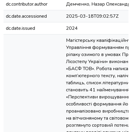
dc.contributor.author
Демченко, Назар Олександр
dc.date.accessioned
2025-03-18T09:02:57Z
dc.date.issued
2024
Магістерську кваліфікаційну 
Управління формуванням про
ріпаку озимого в умовах Пр
Лісостепу України» виконано 
«БАСФ ТОВ». Робота написана
комп’ютерного тексту, налічує
таблиць, список літературни
становить 41 найменування. 
«Перспективи вирощування р
особливості формування його
проаналізовано виробництво
на вітчизняному та світовому
розглянуто сортовий потенціа