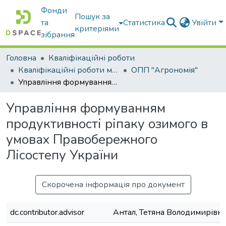
Фонди
Пошук за
та
Статистика
Увійти
критеріями
зібрання
Головна
Кваліфікаційні роботи
Кваліфікаційні роботи магістрів
ОПП "Агрономія"
Управління формуванням продуктивності ріпаку озимого в умовах Правобережного Лісостепу України
Управління формуванням
продуктивності ріпаку озимого в
умовах Правобережного
Лісостепу України
Скорочена інформація про документ
dc.contributor.advisor
Антал, Тетяна Володимирівн