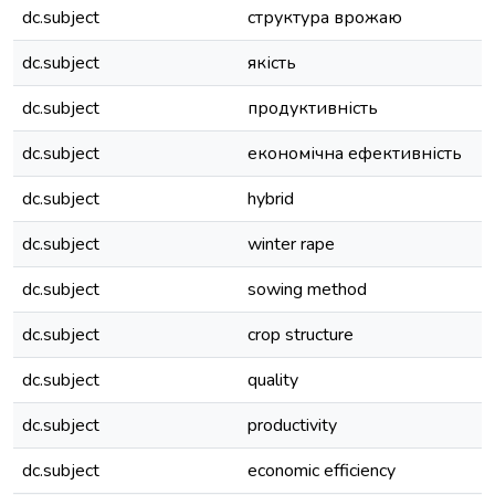
dc.subject
структура врожаю
dc.subject
якість
dc.subject
продуктивність
dc.subject
економічна ефективність
dc.subject
hybrid
dc.subject
winter rape
dc.subject
sowing method
dc.subject
crop structure
dc.subject
quality
dc.subject
productivity
dc.subject
economic efficiency