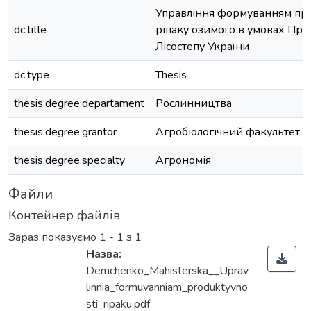
Управління формуванням про
dc.title
ріпаку озимого в умовах Пр
Лісостепу України
dc.type
Thesis
thesis.degree.departament
Рослинництва
thesis.degree.grantor
Агробіологічний факультет
thesis.degree.specialty
Агрономія
Файли
Контейнер файлів
Зараз показуємо
1 - 1 з 1
Назва:
Demchenko_Mahisterska__Uprav
linnia_formuvanniam_produktyvno
sti_ripaku.pdf