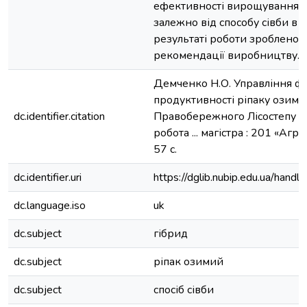
ефективності вирощування р
залежно від способу сівби в
результаті роботи зроблено 
рекомендації виробництву.
Демченко Н.О. Управління 
продуктивності ріпаку озимо
dc.identifier.citation
Правобережного Лісостепу У
робота ... магістра : 201 «Агро
57 с.
dc.identifier.uri
https://dglib.nubip.edu.ua/ha
dc.language.iso
uk
dc.subject
гібрид
dc.subject
ріпак озимий
dc.subject
спосіб сівби