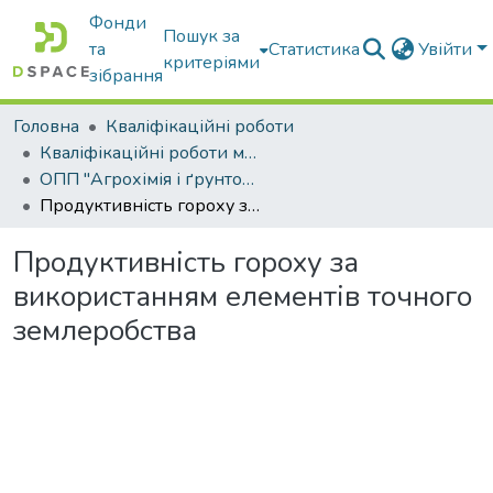
Фонди
Пошук за
та
Статистика
Увійти
критеріями
зібрання
Головна
Кваліфікаційні роботи
Кваліфікаційні роботи магістрів
ОПП "Агрохімія і ґрунтознавство"
Продуктивність гороху за використанням елементів точного землеробства
Продуктивність гороху за
використанням елементів точного
землеробства