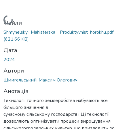
Вантажиться...
Файли
Shmyhelskyi_Mahisterska__Produktyvnist_horokhu.pdf
(621,66 KB)
Дата
2024
Автори
Шмигельський, Максим Олегович
Анотація
Технології точного землеробства набувають все
більшого значення в
сучасному сільському господарстві. Ці технології
дозволяють оптимізувати процеси вирощування
сільськогосподарських культур, що призводить до