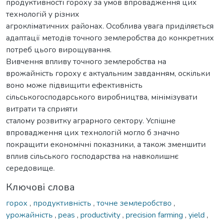
продуктивності гороху за умов впровадження цих
технологій у різних
агрокліматичних районах. Особлива увага приділяється
адаптації методів точного землеробства до конкретних
потреб цього вирощування.
Вивчення впливу точного землеробства на
врожайність гороху є актуальним завданням, оскільки
воно може підвищити ефективність
сільськогосподарського виробництва, мінімізувати
витрати та сприяти
сталому розвитку аграрного сектору. Успішне
впровадження цих технологій могло б значно
покращити економічні показники, а також зменшити
вплив сільського господарства на навколишнє
середовище.
Ключові слова
горох
,
продуктивність
,
точне землеробство
,
урожайність
,
peas
,
productivity
,
precision farming
,
yield
,