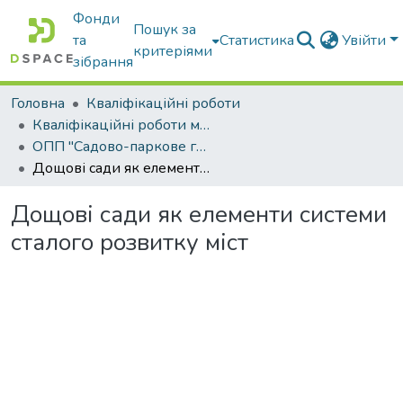
Фонди
Пошук за
та
Статистика
Увійти
критеріями
зібрання
Головна
Кваліфікаційні роботи
Кваліфікаційні роботи магістрів
ОПП "Садово-паркове господарство"
Дощові сади як елементи системи сталого розвитку міст
Дощові сади як елементи системи
сталого розвитку міст