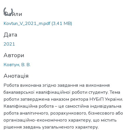
Вантажиться...
Файли
Kovtun_V_2021_m.pdf
(3,41 MB)
Дата
2021
Автори
Ковтун, В. В.
Анотація
Робота виконана згідно завдання на виконання
бакалаврської кваліфікаційної роботи студенту. Тема
роботи затверджена наказом ректора НУБіП України.
Кваліфікаційна робота – це самостійна індивідуальна
робота аналітичного, розрахункового, бізнесового або
організаційно-економічного характеру, що містить
рішення завдань узагальненого характеру.