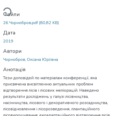
ться...
Файли
26.Чорнобров.pdf
(80,82 KB)
Дата
2019
Автори
Чорнобров, Оксана Юріївна
Анотація
Тези доповідей по матеріалам конференції, яка
присвячена висвітленню актуальних проблем
відтворення лісів і лісових меліорацій. Наведено
результати досліджень у галузі лісівництва,
насінництва, лісового і декоративного розсадництва,
лісовідновлення і лісорозведення, плантаційного
лісовирощування, екоадаптаційного відтворення лісів,