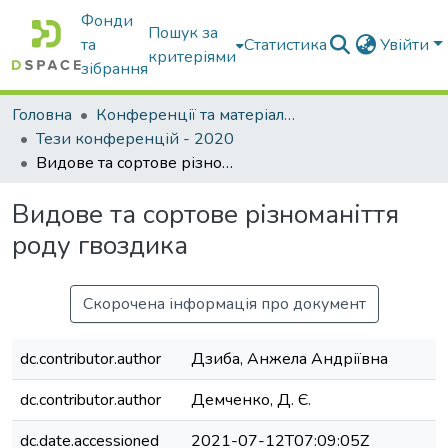
Фонди
Пошук за
та
Статистика
Увійти
критеріями
зібрання
Головна
Конференції та матеріали конференцій
Тези конференцій - 2020
Видове та сортове різноманіття роду гвоздика
Видове та сортове різноманіття
роду гвоздика
Скорочена інформація про документ
dc.contributor.author
Дзиба, Анжела Андріївна
dc.contributor.author
Демченко, Д. Є.
dc.date.accessioned
2021-07-12T07:09:05Z