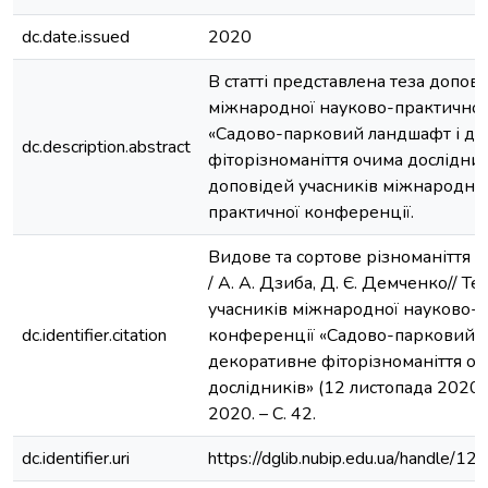
dc.date.issued
2020
В статті представлена теза допові
міжнародної науково-практичної
«Садово-парковий ландшафт і д
dc.description.abstract
фіторізноманіття очима дослідник
доповідей учасників міжнародної
практичної конференції.
Видове та сортове різноманіття 
/ А. А. Дзиба, Д. Є. Демченко// Т
учасників міжнародної науково-
dc.identifier.citation
конференції «Садово-парковий л
декоративне фіторізноманіття о
дослідників» (12 листопада 2020 ро
2020. – С. 42.
dc.identifier.uri
https://dglib.nubip.edu.ua/handle/