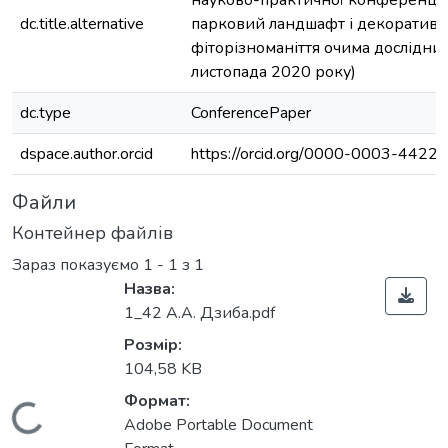
науково-практичної конференції
dc.title.alternative
парковий ландшафт і декоратив
фіторізноманіття очима дослідник
листопада 2020 року)
dc.type
ConferencePaper
dspace.author.orcid
https://orcid.org/0000-0003-4422
Файли
Контейнер файлів
Зараз показуємо
1 - 1 з 1
Назва:
1_42 А.А. Дзиба.pdf
Розмір:
104,58 KB
Формат:
Adobe Portable Document