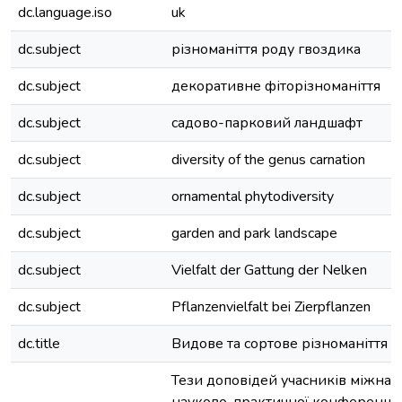
dc.language.iso
uk
dc.subject
різноманіття роду гвоздика
dc.subject
декоративне фіторізноманіття
dc.subject
садово-парковий ландшафт
dc.subject
diversity of the genus carnation
dc.subject
ornamental phytodiversity
dc.subject
garden and park landscape
dc.subject
Vielfalt der Gattung der Nelken
dc.subject
Pflanzenvielfalt bei Zierpflanzen
dc.title
Видове та сортове різноманіття 
Тези доповідей учасників міжнар