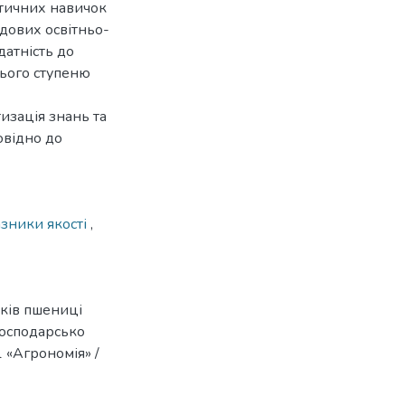
ктичних навичок
адових освітньо-
датність до
нього ступеню
изація знань та
овідно до
зники якості
,
ків пшениці
господарсько
1 «Агрономія» /