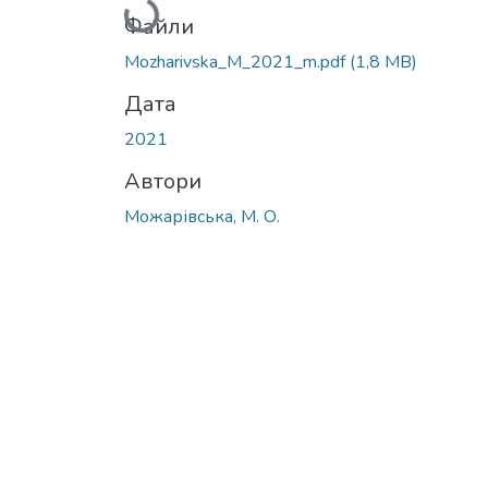
Вантажиться...
Файли
Mozharivska_M_2021_m.pdf
(1,8 MB)
Дата
2021
Автори
Можарівська, М. О.