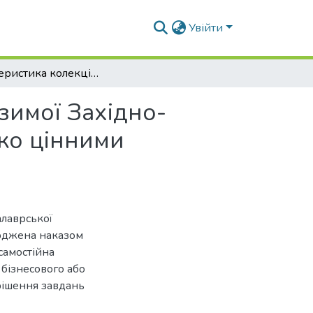
Увійти
Характеристика колекційних зразків пшениці озимої Західно-європейської генетичної плазми за господарсько цінними ознаками
зимої Західно-
ько цінними
алаврської
ерджена наказом
самостійна
 бізнесового або
рішення завдань