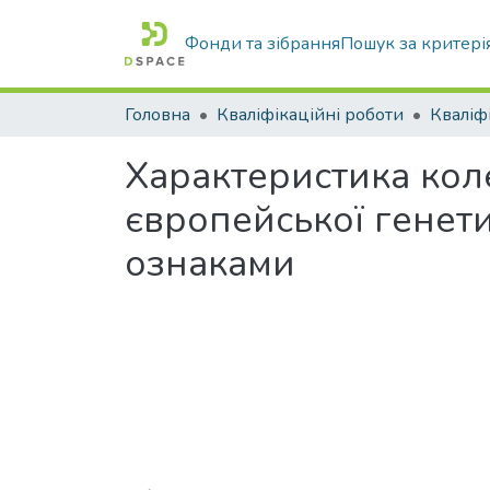
Фонди та зібрання
Пошук за критері
Головна
Кваліфікаційні роботи
Характеристика кол
європейської генет
ознаками