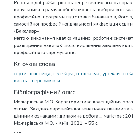
Робота відображає рівень теоретичних знань і пра
випускника в рамках обов’язкової та вибіркової скл
професійної програми підготовки бакалаврів, його з
самостійної професійної діяльності як фахівця освіт
«Бакалавр».
Метою виконання кваліфікаційної роботи є системат
розширення навичок щодо вирішення завдань відп
професійного спрямування.
Ключові слова
сорти
,
пшениця
,
селекція
,
генплазма
,
урожай
,
пока
висота
,
перезимівля
Бібліографічний опис
Можарівська М.О. Характеристика колекційних зраз
озимої Західно-європейської генетичної плазми за 
цінними ознаками : дипломна робота ... магістра : 20
Можарівська М.О. - Київ, 2021. – 55 с.