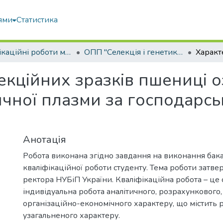
ями
Статистика
Кваліфікаційні роботи магістрів
ОПП "Селекція і генетика сільськогосподарських культур"
екційних зразків пшениці о
ичної плазми за господарс
Анотація
Робота виконана згідно завдання на виконання бак
кваліфікаційної роботи студенту. Тема роботи затв
ректора НУБіП України. Кваліфікаційна робота – це 
індивідуальна робота аналітичного, розрахункового,
організаційно-економічного характеру, що містить 
узагальненого характеру.