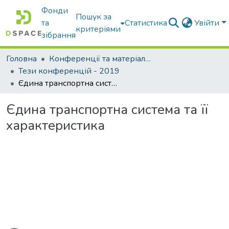
Фонди
Пошук за
та
Статистика
Увійти
критеріями
зібрання
Головна
Конференції та матеріали конференцій
Тези конференцій - 2019
Єдина транспортна система та її характеристика
Єдина транспортна система та її
характеристика
житься...