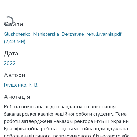
антажиться...
Файли
Glushchenko_Мahisterska_Derzhavne_rehuliuvannia.pdf
(2,48 MB)
Дата
2022
Автори
Глущенко, К. В.
Анотація
Робота виконана згідно завдання на виконання
бакалаврської кваліфікаційної роботи студенту. Тема
роботи затверджена наказом ректора НУБіП України.
Кваліфікаційна робота – це самостійна індивідуальна
робота аналітичного, розрахункового, бізнесового або