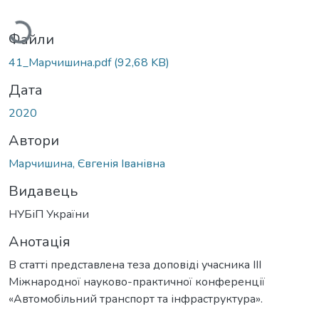
ажиться...
Файли
41_Марчишина.pdf
(92,68 KB)
Дата
2020
Автори
Марчишина, Євгенія Іванівна
Видавець
НУБіП України
Анотація
В статті представлена теза доповіді учасника ІІІ
Міжнародної науково-практичної конференції
«Автомобільний транспорт та інфраструктура».