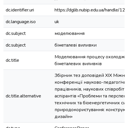
dc.identifier.uri
https://dglib.nubip.edu.ua/handle/
dc.language.iso
uk
dc.subject
моделювання
dc.subject
біметалеві виливки
Моделювання процесу охолодже
dc.title
біметалевих виливків
Збірник тез доповідей XIX Міжна
конференції науково-педагогічн
працівників, наукових співробітн
dc.title.alternative
аспірантів «Проблеми та перспек
технічних та біоенергетичних си
природокористування: конструюв
дизайн»