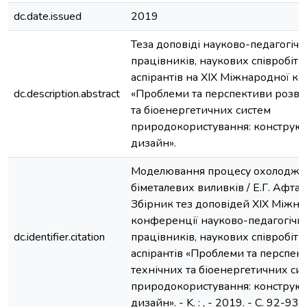
dc.date.issued
2019
Теза доповіді науково-педагогіч
працівників, наукових співробітн
аспірантів на XIX Міжнародної к
dc.description.abstract
«Проблеми та перспективи розви
та біоенергетичних систем
природокористування: конструюв
дизайн».
Моделювання процесу охолодже
біметалевих виливків / Е.Г. Афтан
Збірник тез доповідей XIX Міжна
конференції науково-педагогічн
dc.identifier.citation
працівників, наукових співробітн
аспірантів «Проблеми та перспек
технічних та біоенергетичних си
природокористування: конструюв
дизайн». - K. : , - 2019. - С. 92-93.