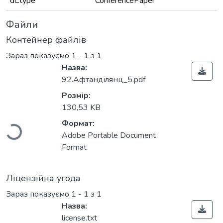
dc.type
ConferencePaper
Файли
Контейнер файлів
Зараз показуємо
1 - 1 з 1
Назва:
92.Афтанділянц_5.pdf
Вантажиться...
Розмір:
130,53 KB
Формат:
Adobe Portable Document
Format
Ліцензійна угода
Зараз показуємо
1 - 1 з 1
Назва:
license.txt