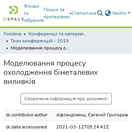
Фонди
Пошук за
та
Статистика
Увійти
критеріями
зібрання
Головна
Конференції та матеріали конференцій
Тези конференцій - 2019
Моделювання процесу охолодження біметалевих виливків
Моделювання процесу
охолодження біметалевих
виливків
Скорочена інформація про документ
dc.contributor.author
Афтанділянц, Євгеній Григорови
dc.date.accessioned
2021-03-12T09:24:42Z