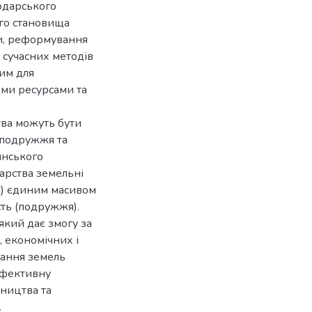
одарського
го становища
ни, реформування
 сучасних методів
вим для
ми ресурсами та
тва можуть бути
ю подружжя та
янського
арства земельні
ті) єдиним масивом
ість (подружжя).
який дає змогу за
 економічних і
тання земель
ефективну
бництва та
.