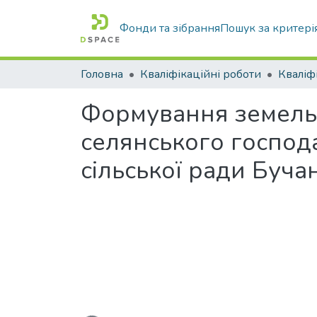
Фонди та зібрання
Пошук за критері
Головна
Кваліфікаційні роботи
Формування земельн
селянського господа
сільської ради Буча
Вантажиться...