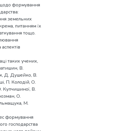
, щодо формування
дарства:
ння земельних
крема, питанням їх
аткування тощо.
лювання
 аспектів
ці таких учених,
натишин, В.
к, Д. Душейко, В.
і, П. Колодій, О.
О. Купчишиної, В.
розман, О.
ельмащука, М.
цес формування
ого господарства