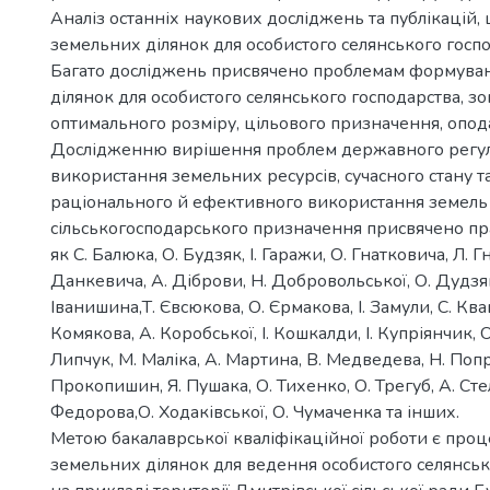
Аналіз останніх наукових досліджень та публікацій
земельних ділянок для особистого селянського госпо
Багато досліджень присвячено проблемам формува
ділянок для особистого селянського господарства, зо
оптимального розміру, цільового призначення, опод
Дослідженню вирішення проблем державного регу
використання земельних ресурсів, сучасного стану та
раціонального й ефективного використання земель
сільськогосподарського призначення присвячено пра
як С. Балюка, О. Будзяк, І. Гаражи, О. Гнатковича, Л. Г
Данкевича, А. Діброви, Н. Добровольської, О. Дудзя
Іванишина,Т. Євсюкова, О. Єрмакова, І. Замули, С. Кваш
Комякова, А. Коробської, І. Кошкалди, І. Купріянчик, 
Липчук, М. Маліка, А. Мартина, В. Медведева, Н. Поп
Прокопишин, Я. Пушака, О. Тихенко, О. Трегуб, А. Ст
Федорова,О. Ходаківської, О. Чумаченка та інших.
Метою бакалаврської кваліфікаційної роботи є про
земельних ділянок для ведення особистого селянськ