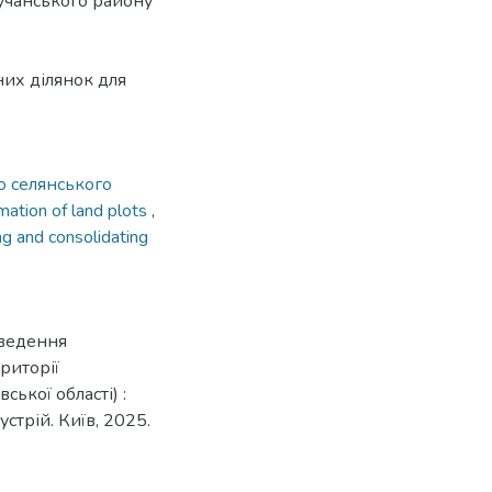
Бучанського району
их ділянок для
о селянського
mation of land plots
,
ng and consolidating
 ведення
риторії
ької області) :
устрій. Київ, 2025.