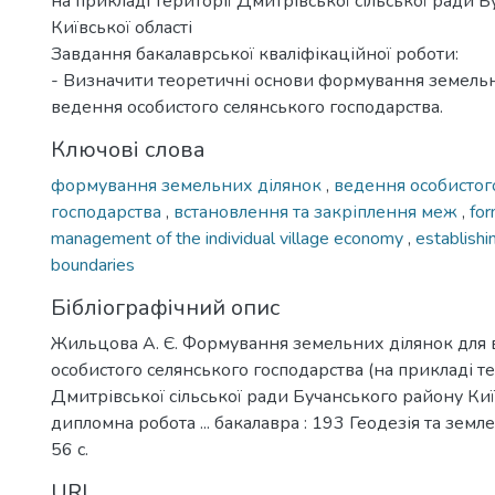
на прикладі території Дмитрівської сільської ради 
Київської області
Завдання бакалаврської кваліфікаційної роботи:
- Визначити теоретичні основи формування земельн
ведення особистого селянського господарства.
Ключові слова
формування земельних ділянок
,
ведення особистог
господарства
,
встановлення та закріплення меж
,
for
management of the individual village economy
,
establishi
boundaries
Бібліографічний опис
Жильцова А. Є. Формування земельних ділянок для
особистого селянського господарства (на прикладі те
Дмитрівської сільської ради Бучанського району Київс
дипломна робота ... бакалавра : 193 Геодезія та земле
56 с.
URI