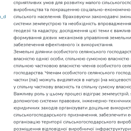
сприятливих умов для розвитку малого сільськогосп
виробництва та покращенню соціально-економічно
h_d
сільського населення. Враховуючи законодавчі змі
системи землеустрою та необхідність впровадження
геодезії та кадастру, дослідження цієї теми є важли
формування дієвих механізмів управління земельни
забезпечення ефективного їх використання.
Земельні ділянки особистого селянського господарс
власністю однієї особи, спільною сумісною власніст
спільною частковою власністю членів особистого сел
господарства. Членам особистого селянського господ
частки (паї) можуть виділятися в натурі (на місцевос
у спільну часткову власність та спільну сумісну власн
Важливу роль у цьому процесі відіграє землеустрій, 
допомогою системи правових, інженерно-технічних,
юридичних заходів організувати доцільне викорис
сільськогосподарського призначення, забезпечити 
організацію території сільськогосподарського виро
розміщення відповідної виробничої інфраструктури