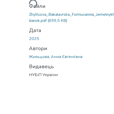
Файли
Zhyltsova_Bakalavrska_Formuvannia_zemelnyk
ilianok.pdf
(699,5 KB)
Дата
2025
Автори
Жильцова, Анна Євгеніївна
Видавець
НУБіП України