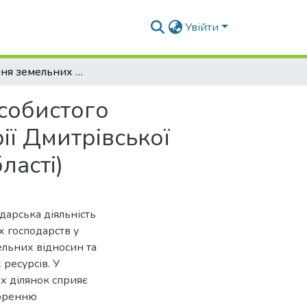
Увійти
Формування земельних ділянок для ведення особистого селянського господарства (на прикладі території Дмитрівської сільської ради Бучанського району Київської області)
собистого
ії Дмитрівської
ласті)
одарська діяльність
 господарств у
ельних відносин та
ресурсів. У
х ділянок сприяє
воренню