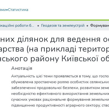
ями
Статистика
Кваліфікаційні роботи бакалаврів
Геодезія та землеустрій
их ділянок для ведення о
рства (на прикладі територ
нського району Київської об
Анотація
Актуальність цієї теми проявляється в тому, що госп
обумовлена зростаючою роллю особистих селянських
забезпеченні продовольчої безпеки, розвитком зем
необхідністю ефективного використання земельних 
сучасних умовах раціональне формування земельни
підвищенню продуктивності аграрного сектору, ст