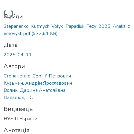
Вантажиться...
Файли
Stepanenko_Kuzmych_Volyk_Papadiuk_Tezy_2025_Analiz_z
ernovykh.pdf
(972,61 KB)
Дата
2025-04-11
Автори
Степаненко, Сергій Петрович
Кузьмич, Андрій Ярославович
Волик, Дарина Анатоліївна
Пападюк, І. С.
Видавець
НУБІП України
Анотація