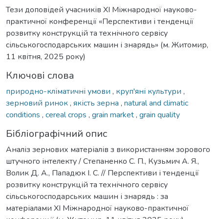
Тези доповідей учасників XI Міжнародної науково-
практичної конференції «Перспективи і тенденції
розвитку конструкцій та технічного сервісу
сільськогосподарських машин і знарядь» (м. Житомир,
11 квітня, 2025 року)
Ключові слова
природно-кліматичні умови
,
круп'яні культури
,
зерновий ринок
,
якість зерна
,
natural and climatic
conditions
,
cereal crops
,
grain market
,
grain quality
Бібліографічний опис
Аналіз зернових матеріалів з використанням зорового
штучного інтелекту / Степаненко С. П., Кузьмич А. Я.,
Волик Д. А., Пападюк І. С. // Перспективи і тенденції
розвитку конструкцій та технічного сервісу
сільськогосподарських машин і знарядь : за
матеріалами XI Міжнародної науково-практичної