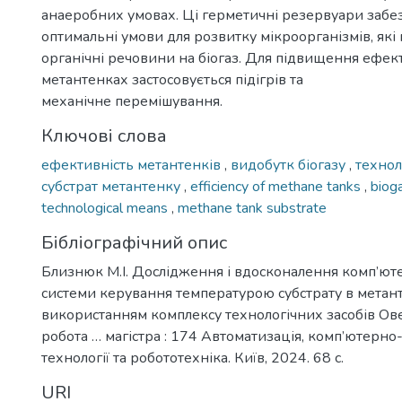
анаеробних умовах. Ці герметичні резервуари забе
оптимальні умови для розвитку мікроорганізмів, як
органічні речовини на біогаз. Для підвищення ефек
метантенках застосовується підігрів та
механічне перемішування.
Ключові слова
ефективність метантенків
,
видобутк біогазу
,
технол
субстрат метантенку
,
efficiency of methane tanks
,
biog
technological means
,
methane tank substrate
Бібліографічний опис
Близнюк М.І. Дослідження і вдосконалення комп’ют
системи керування температурою субстрату в метант
використанням комплексу технологічних засобів Ов
робота … магістра : 174 Автоматизація, комп’ютерно
технології та робототехніка. Київ, 2024. 68 с.
URI