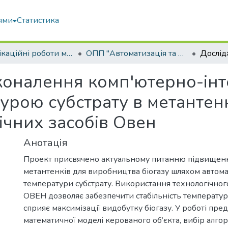
ями
Статистика
Кваліфікаційні роботи магістрів
ОПП "Автоматизація та комп’ютерно-інтегровані технології"
коналення комп'ютерно-інт
урою субстрату в метантен
ічних засобів Овен
Анотація
Проект присвячено актуальному питанню підвищен
метантенків для виробництва біогазу шляхом автом
температури субстрату. Використання технологічно
ОВЕН дозволяє забезпечити стабільність температу
сприяє максимізації видобутку біогазу. У роботі пр
математичної моделі керованого об’єкта, вибір алгор