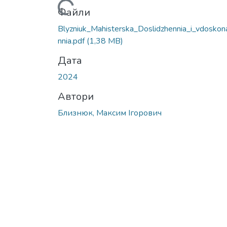
Вантажиться...
Файли
Blyzniuk_Mahisterska_Doslidzhennia_i_vdoskon
nnia.pdf
(1,38 MB)
Дата
2024
Автори
Близнюк, Максим Ігорович