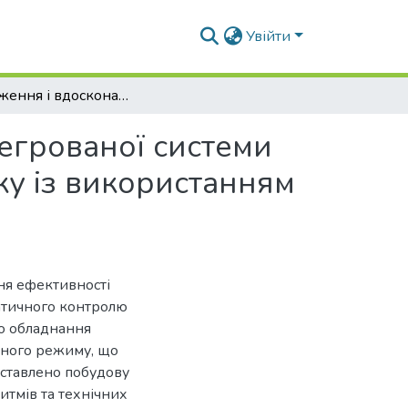
Увійти
Дослідження і вдосконалення комп'ютерно-інтегрованої системи керування температурою субстрату в метантенку із використанням комплексу технологічних засобів Овен
егрованої системи
ку із використанням
ня ефективності
атичного контролю
го обладнання
рного режиму, що
едставлено побудову
итмів та технічних