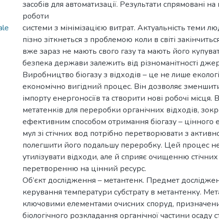
засобів для автоматизації. Результати спрямовані н
роботи
ale
системи з мінімізацією витрат. Актуальність теми лю
пізно зіткнеться з проблемою коли в світі закінчиться
вже зараз не мають свого газу та мають його купува
безпека держави залежить від різноманітності джере
Виробництво біогазу з відходів – це не лише екологі
економічно вигідний процес. Він дозволяє зменшити
імпорту енергоносіїв та створити нові робочі місця.
метатенків для переробки органічних відходів, зокре
ефективним способом отримання біогазу – цінного е
мул зі стічних вод потрібно перетворювати з активн
полегшити його подальшу переробку. Цей процес н
утилізувати відходи, але й сприяє очищенню стічних 
перетворенню на цінний ресурс.
Об’єкт дослідження – метантенк. Предмет дослідже
керування температури субстрату в метантенку. Мет
ключовими елементами очисних споруд, призначен
біологічного розкладання органічної частини осаду с