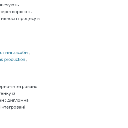
зпечують
і перетворюють
тивності процесу в
огічні засоби
,
as production
,
ерно-інтегрованої
енку із
ен : дипломна
-інтегровані