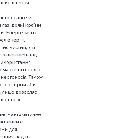
а покращення
дство рано чи
 газ, деякі країни
ти. Енергетична
л енергії.
чно чистий, а й
 залежність від
 Використання
ма стічних вод, є
нергоносія. Також
ого в сирий аби
е лише дозволяє
вод та їх
ння - автоматичне
антенки є
ими для
тічних вод в