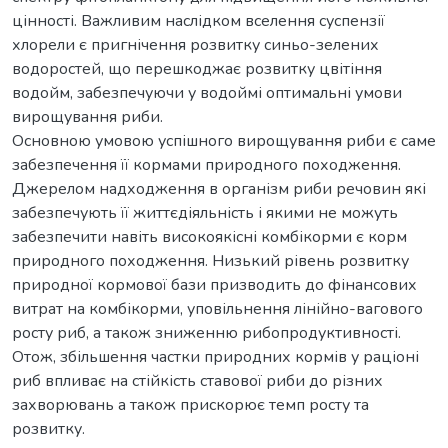
цінності. Важливим наслідком вселення суспензії
хлорели є пригнічення розвитку синьо-зелених
водоростей, що перешкоджає розвитку цвітіння
водойм, забезпечуючи у водоймі оптимальні умови
вирощування риби.
Основною умовою успішного вирощування риби є саме
забезпечення її кормами природного походження.
Джерелом надходження в організм риби речовин які
забезпечують її життєдіяльність і якими не можуть
забезпечити навіть високоякісні комбікорми є корм
природного походження. Низький рівень розвитку
природної кормової бази призводить до фінансових
витрат на комбікорми, уповільнення лінійно-вагового
росту риб, а також зниженню рибопродуктивності.
Отож, збільшення частки природних кормів у раціоні
риб впливає на стійкість ставової риби до різних
захворювань а також прискорює темп росту та
розвитку.