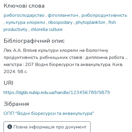
Ключові слова
рибогосподарство
,
фітопланктон
,
рибопродуктивність
,
культура хлорели
,
ribospodary
,
phytoplankton
,
fish
productivity
,
chlorella culture
Бібліографічний опис
Лях А.А. Вплив культури хлорели на біологічну
продуктивність рибницьких ставів : дипломна робота ...
магістра : 207 Водні біоресурси та аквакультура. Київ,
2024. 58 с.
URI
https://dglib.nubip.edu.ua/handle/123456789/5879
Зібрання
ОПП "Водні біоресурси та аквакультура"
Повна інформація про документ