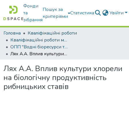
Фонди
Пошук за
та
Статистика
Увійти
критеріями
зібрання
Головна
Кваліфікаційні роботи
Кваліфікаційні роботи магістрів
ОПП "Водні біоресурси та аквакультура"
Лях А.А. Вплив культури хлорели на біологічну продуктивність рибницьких ставів
Лях А.А. Вплив культури хлорели
на біологічну продуктивність
рибницьких ставів