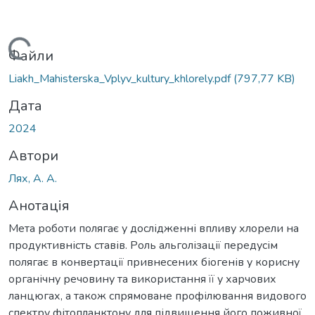
Вантажиться...
Файли
Liakh_Mahisterska_Vplyv_kultury_khlorely.pdf
(797,77 KB)
Дата
2024
Автори
Лях, А. А.
Анотація
Мета роботи полягає у дослідженні впливу хлорели на
продуктивність ставів. Роль альголізації передусім
полягає в конвертації привнесених біогенів у корисну
органічну речовину та використання її у харчових
ланцюгах, а також спрямоване профілювання видового
спектру фітопланктону для підвищення його поживної