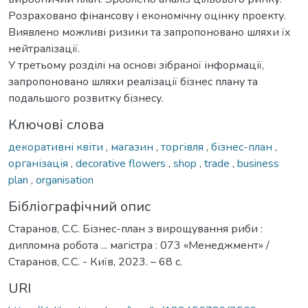
Розраховано фінансову і економічну оцінку проекту.
Виявлено можливі ризики та запропоновано шляхи їх
нейтралізації.
У третьому розділі на основі зібраної інформації,
запропоновано шляхи реалізації бізнес плану та
подальшого розвитку бізнесу.
Ключові слова
декоративні квіти
,
магазин
,
торгівля
,
бізнес-план
,
організація
,
decorative flowers
,
shop
,
trade
,
business
plan
,
organisation
Бібліографічний опис
Старанов, С.С. Бізнес-план з вирощування риби :
дипломна робота ... магістра : 073 «Менеджмент» /
Старанов, С.С. - Київ, 2023. – 68 с.
URI