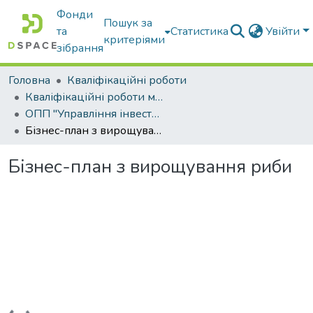
Фонди
Пошук за
та
Статистика
Увійти
критеріями
зібрання
Головна
Кваліфікаційні роботи
Кваліфікаційні роботи магістрів
ОПП "Управління інвестиційною діяльністю та міжнародними проектами"
Бізнес-план з вирощування риби
Бізнес-план з вирощування риби
Вантажиться...