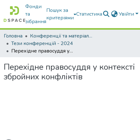
Фонди
Пошук за
та
Статистика
Увійти
критеріями
зібрання
Головна
Конференції та матеріали конференцій
Тези конференцій - 2024
Перехідне правосуддя у контексті збройних конфліктів
Перехідне правосуддя у контексті
збройних конфліктів
иться...