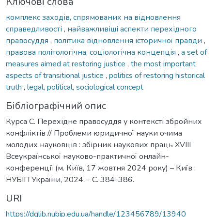
Ключові слова
комплекс заходів, спрямованих на відновлення
справедливості
,
найважливіші аспекти перехідного
правосуддя
,
політика відновлення історичної правди
,
правова політологічна, соціологічна концепція
,
a set of
measures aimed at restoring justice
,
the most important
aspects of transitional justice
,
politics of restoring historical
truth
,
legal, political, sociological concept
Бібліографічний опис
Курса С. Перехідне правосуддя у контексті збройних
конфліктів // Проблеми юридичної науки очима
молодих науковців : збірник наукових праць XVIII
Всеукраїнської науково-практичної онлайн-
конференції (м. Київ, 17 жовтня 2024 року) – Київ :
НУБІП України, 2024. - С. 384-386.
URI
https://dglib.nubip.edu.ua/handle/123456789/13940