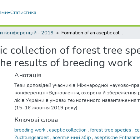
ями
Статистика
и конференцій - 2019
Formation of an aseptic collection of forest tree species, as one of the basis for introducing the results of breeding work
c collection of forest tree spe
the results of breeding work
Анотація
Тези доповідей учасників Міжнародної науково-пра
конференції «Відновлення, охорона й збереження р
лісів України в умовах техногенного навантаження та
(15–16 жовтня 2019 року).
Ключові слова
breeding work
,
aseptic collection
,
forest tree species
,
с
Züchtungsarbeit
,
асептичний збір
,
aseptische Entnahm