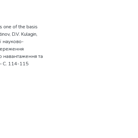
as one of the basis
inov, D.V. Kulagin,
ї науково-
збереження
го навантаження та
 – C. 114-115