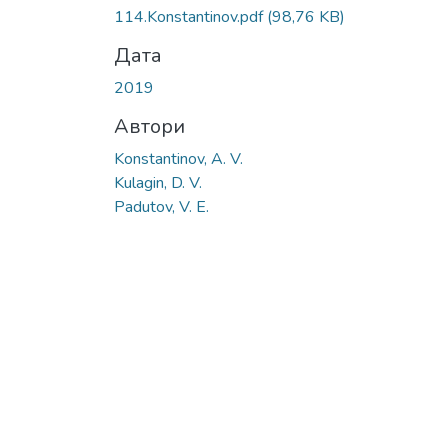
114.Konstantinov.pdf
(98,76 KB)
Дата
2019
Автори
Konstantinov, A. V.
Kulagin, D. V.
Padutov, V. E.