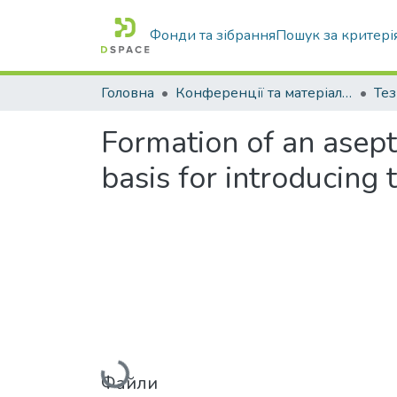
Фонди та зібрання
Пошук за критері
Головна
Конференції та матеріали конференцій
Тез
Formation of an asepti
basis for introducing 
Вантажиться...
Файли