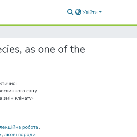
Увійти
cies, as one of the
ктичної
ослинного світу
 змін клімату»
елекційна робота
,
e
,
лісові породи