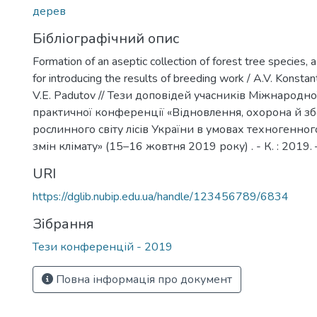
дерев
Бібліографічний опис
Formation of an aseptic collection of forest tree species, 
for introducing the results of breeding work / A.V. Konstant
V.E. Padutov // Тези доповідей учасників Міжнародно
практичної конференції «Відновлення, охорона й 
рослинного світу лісів України в умовах техногенно
змін клімату» (15–16 жовтня 2019 року) . - К. : 2019.
URI
https://dglib.nubip.edu.ua/handle/123456789/6834
Зібрання
Тези конференцій - 2019
Повна інформація про документ