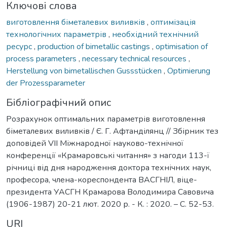
Ключові слова
виготовлення біметалевих виливків
,
оптимізація
технологічних параметрів
,
необхідний технічний
ресурс
,
production of bimetallic castings
,
optimisation of
process parameters
,
necessary technical resources
,
Herstellung von bimetallischen Gussstücken
,
Optimierung
der Prozessparameter
Бібліографічний опис
Розрахунок оптимальних параметрів виготовлення
біметалевих виливків / Є. Г. Афтанділянц // Збірник тез
доповідей VIІ Міжнародної науково-технічної
конференції «Крамаровські читання» з нагоди 113-ї
річниці від дня народження доктора технічних наук,
професора, члена-кореспондента ВАСГНІЛ, віце-
президента УАСГН Крамарова Володимира Савовича
(1906-1987) 20-21 лют. 2020 р. - К. : 2020. – С. 52-53.
URI