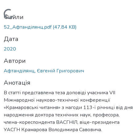
Вантажиться...
Файли
52_Афтанділянц.pdf
(47,84 KB)
Дата
2020
Автори
Афтанділянц, Євгеній Григорович
Анотація
В статті представлена теза доповіді учасника VIІ
Міжнародної науково-технічної конференції
«Крамаровські читання» з нагоди 113-ї річниці від дня
народження доктора технічних наук, професора,
члена-кореспондента ВАСГНІЛ, віце-президента
УАСГН Крамарова Володимира Савовича.