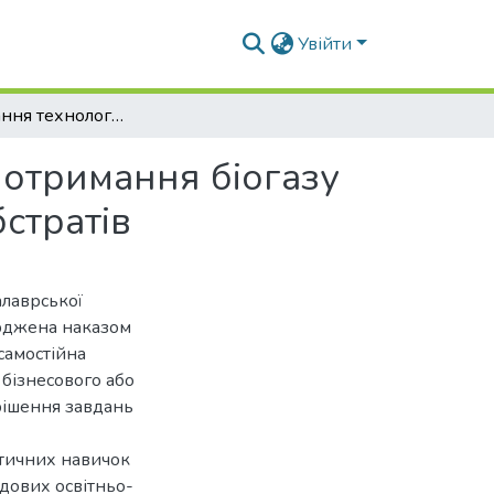
Увійти
Обґрунтування технології та вибір обладнання отримання біогазу з відходів тваринництва з використанням косубстратів
 отримання біогазу
стратів
алаврської
ерджена наказом
самостійна
 бізнесового або
рішення завдань
ктичних навичок
адових освітньо-