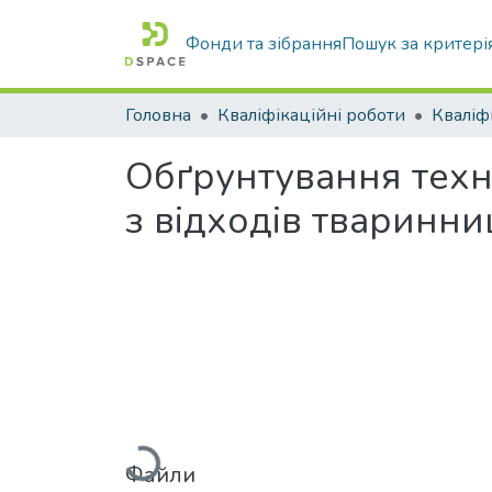
Фонди та зібрання
Пошук за критері
Головна
Кваліфікаційні роботи
Обґрунтування техн
з відходів тваринни
Вантажиться...
Файли