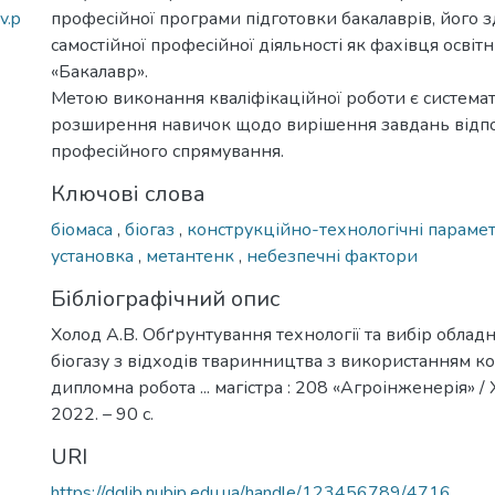
v.p
професійної програми підготовки бакалаврів, його з
самостійної професійної діяльності як фахівця освіт
«Бакалавр».
Метою виконання кваліфікаційної роботи є системат
розширення навичок щодо вирішення завдань відп
професійного спрямування.
Ключові слова
біомаса
,
біогаз
,
конструкційно-технологічні параме
установка
,
метантенк
,
небезпечні фактори
Бібліографічний опис
Холод А.В. Обґрунтування технології та вибір обла
біогазу з відходів тваринництва з використанням кос
дипломна робота ... магістра : 208 «Агроінженерія» / Х
2022. – 90 с.
URI
https://dglib.nubip.edu.ua/handle/123456789/4716