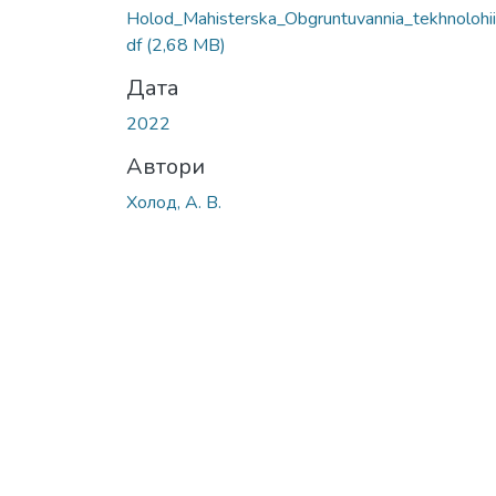
Holod_Мahisterska_Obgruntuvannia_tekhnolohii
df
(2,68 MB)
Дата
2022
Автори
Холод, А. В.