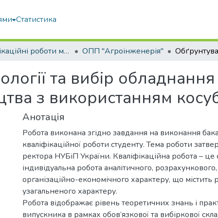
ями
Статистика
Кваліфікаційні роботи магістрів
ОПП "Агроінженерія"
ології та вибір обладнання
цтва з використанням косуб
Анотація
Робота виконана згідно завдання на виконання бак
кваліфікаційної роботи студенту. Тема роботи затв
ректора НУБіП України. Кваліфікаційна робота – це 
індивідуальна робота аналітичного, розрахункового,
організаційно-економічного характеру, що містить 
узагальненого характеру.
Робота відображає рівень теоретичних знань і пра
випускника в рамках обов’язкової та вибіркової скл