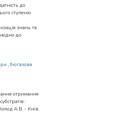
датність до
нього ступеню
изація знань та
овідно до
три
,
біогазова
днання отримання
убстратів :
олод А.В. - Київ,