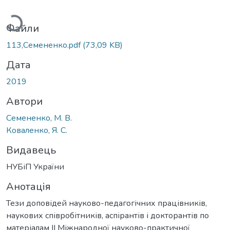
антажиться...
Файли
113,Семененко.pdf
(73,09 KB)
Дата
2019
Автори
Семененко, М. В.
Коваленко, Я. С.
Видавець
НУБіП України
Анотація
Тези доповідей науково-педагогічних працівників,
наукових співробітників, аспірантів і докторантів по
матеріалам ІІ Міжнародної науково-практичної