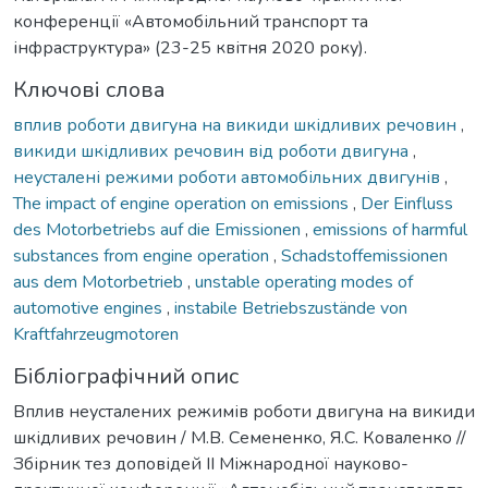
конференції «Автомобільний транспорт та
інфраструктура» (23-25 квітня 2020 року).
Ключові слова
вплив роботи двигуна на викиди шкідливих речовин
,
викиди шкідливих речовин від роботи двигуна
,
неусталені режими роботи автомобільних двигунів
,
The impact of engine operation on emissions
,
Der Einfluss
des Motorbetriebs auf die Emissionen
,
emissions of harmful
substances from engine operation
,
Schadstoffemissionen
aus dem Motorbetrieb
,
unstable operating modes of
automotive engines
,
instabile Betriebszustände von
Kraftfahrzeugmotoren
Бібліографічний опис
Вплив неусталених режимів роботи двигуна на викиди
шкідливих речовин / М.В. Семененко, Я.С. Коваленко //
Збірник тез доповідей ІІ Міжнародної науково-