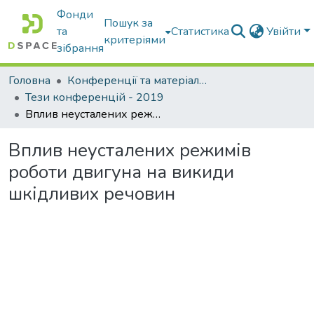
Фонди
Пошук за
та
Статистика
Увійти
критеріями
зібрання
Головна
Конференції та матеріали конференцій
Тези конференцій - 2019
Вплив неусталених режимів роботи двигуна на викиди шкідливих речовин
Вплив неусталених режимів
роботи двигуна на викиди
шкідливих речовин