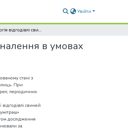
Увійти
Технологія відгодівлі свиней та шляхи її удосконалення в умовах ПП «Думітраш» Миколаївської області
коналення в умовах
ованому стані з
блиць. При
рел, періодичних
 відгодівлі свиней
Думітраш»
ктом дослідження
інювали за