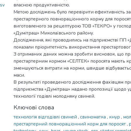
_sv
власною продуктивністю.
Метою досліджень було перевірити ефективність за
престартерного повнораціонного корму для поросят
виготовленого за рецептурою ТОВ «ТЕКРО» у господ
«Думітраш» Миколаївського району.
Дослідження, які проводились на підприємстві ПП 
показали пріоритетність використання престартово
З отриманих даних можна зробити висновок, що при
престартерним кормом «СЕЛТЕК» поросята мають кр
зменшуються витрати на корми, швидше відбуваєтьс
маси.
В результаті проведеного дослідження фахівцям пр
підприємства «Думітраш» надано пропозиції щодо 
технології годівлі молодняку свиней.
Ключові слова
технологія відгодівлі свиней
,
свиноматка
,
кнур
,
мо
престартерний повнораціонний корм для поросят
,
p