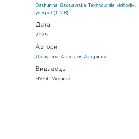
Dashunina_Bakalavrska_Tekhnolohiia_vidhodivli
ynei.pdf
(1 MB)
Дата
2025
Автори
Дашуніна, Анастасія Андріївна
Видавець
НУБіП України