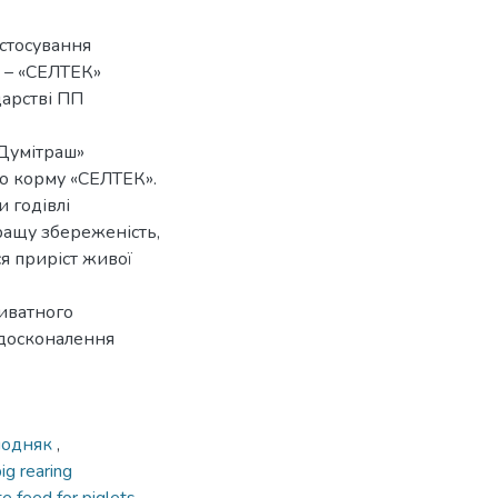
стосування
 – «СЕЛТЕК»
арстві ПП
«Думітраш»
го корму «СЕЛТЕК».
 годівлі
ащу збереженість,
я приріст живої
иватного
удосконалення
лодняк
,
ig rearing