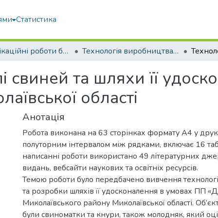
ями
Статистика
Кваліфікаційні роботи бакалаврів
Технологія виробництва і переробки продукції тваринництва
лі свиней та шляхи її удос
лаївської області
Анотація
Робота виконана на 63 сторінках формату А4 у друк
полуторним інтервалом між рядками, включає 16 та
написанні роботи використано 49 літературних дже
видань, вебсайти наукових та освітніх ресурсів.
Темою роботи було передбачено вивчення технології
та розробки шляхів її удосконалення в умовах ПП «
Миколаївського району Миколаївської області. Об’є
були свиноматки та кнури, також молодняк, який оц