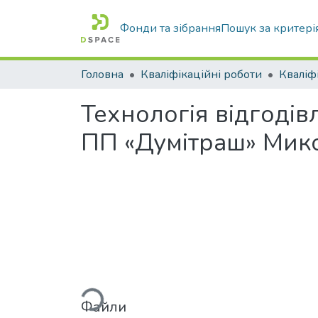
Фонди та зібрання
Пошук за критері
Головна
Кваліфікаційні роботи
Технологія відгодів
ПП «Думітраш» Мико
Вантажиться...
Файли