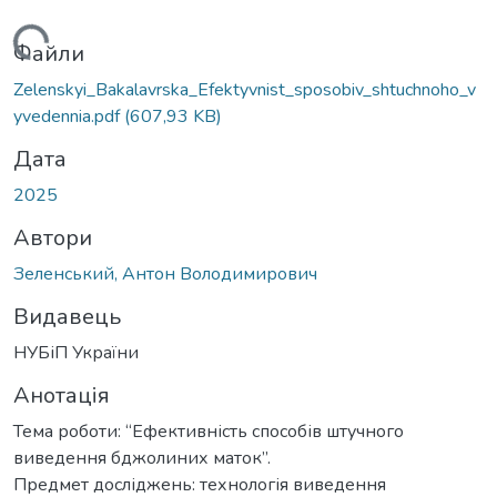
житься...
Файли
Zelenskyi_Bakalavrska_Efektyvnist_sposobiv_shtuchnoho_v
yvedennia.pdf
(607,93 KB)
Дата
2025
Автори
Зеленський, Антон Володимирович
Видавець
НУБіП України
Анотація
Тема роботи: “Ефективність способів штучного
виведення бджолиних маток”.
Предмет досліджень: технологія виведення