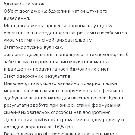
бджолиних маток.
Об’єкт досліджень: бджолині матки штучного
виведення.
Мета досліджень: провести порівняльну оцінку
ефективності виведення маток різними способами за
умов утримання сімей-виховательок у
багатокорпусних вуликах.
Завдання досліджень: відпрацювати технологію, яка б
забезпечила отримання високоякісних маток і
підвищення продуктивності бджолиних сімей.
Зміст одержаних результатів.
Виявлено, що в умовах звичайної товарної пасіки
медово-запилювального напряму можна ефективно
здобувати плідних маток для власних потреб. Кращі
результати здобуто при використанні формування
сімей-виховательок способом напівосиротіння.
Додатковий прибуток, отриманий на одну родину в
дослідах, дорівнював 16,8 грн.
Встановлено, що відтворювальна здатність маток