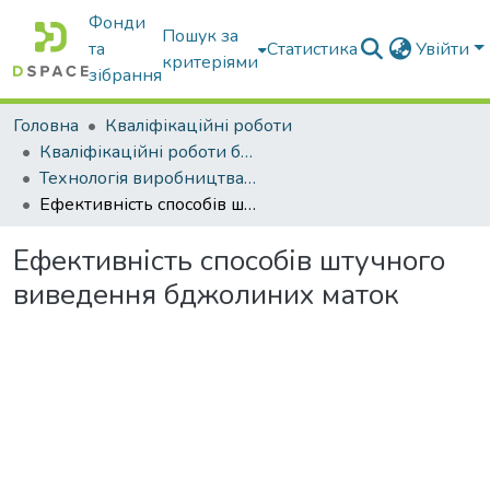
Фонди
Пошук за
та
Статистика
Увійти
критеріями
зібрання
Головна
Кваліфікаційні роботи
Кваліфікаційні роботи бакалаврів
Технологія виробництва і переробки продукції тваринництва
Ефективність способів штучного виведення бджолиних маток
Ефективність способів штучного
виведення бджолиних маток