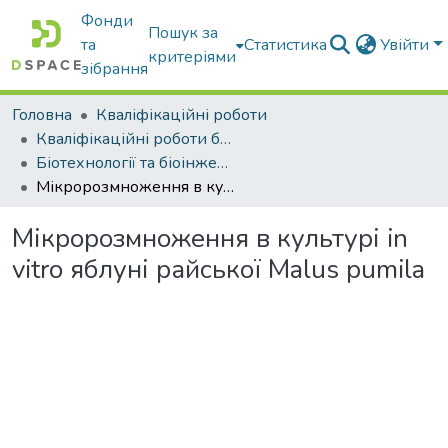
Фонди
Пошук за
та
Статистика
Увійти
критеріями
зібрання
Головна
Кваліфікаційні роботи
Кваліфікаційні роботи бакалаврів
Біотехнології та біоінженерія
Мікророзмноження в культурі in vitro яблуні райської Malus pumila
Мікророзмноження в культурі in
vitro яблуні райської Malus pumila