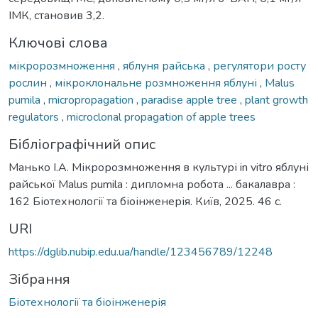
ІМК, становив 3,2.
Ключові слова
мікророзмноження
,
яблуня райська
,
регулятори росту
рослин
,
мікроклональне розмноження яблуні
,
Malus
pumila
,
micropropagation
,
paradise apple tree
,
plant growth
regulators
,
microclonal propagation of apple trees
Бібліографічний опис
Манько І.А. Мікророзмноження в культурі in vitro яблуні
райської Malus pumila : дипломна робота ... бакалавра :
162 Біотехнології та біоінженерія. Київ, 2025. 46 с.
URI
https://dglib.nubip.edu.ua/handle/123456789/12248
Зібрання
Біотехнології та біоінженерія