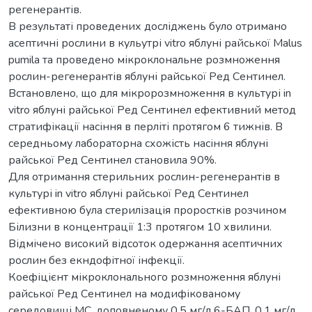
регенерантів.
В результаті проведених досліджень було отримано
асептичні рослини в кульутрі vitro яблуні райської Malus
pumila та проведено мікроклональне розмноження
рослин-регенерантів яблуні райської Ред Сентинел.
Встановлено, що для мікророзмноження в культурі in
vitro яблуні райської Ред Сентинел ефективний метод
стратифікації насіння в перліті протягом 6 тижнів. В
середньому лабораторна схожість насіння яблуні
райської Ред Сентинел становила 90%.
Для отримання стерильних рослин-регенерантів в
культурі in vitro яблуні райської Ред Сентинел
ефективною була стерилізація проростків розчином
Білизни в концентрації 1:3 протягом 10 хвилини.
Відмічено високий відсоток одержання асептичних
рослин без екндофітної інфекції.
Коефіцієнт мікроклонального розмноження яблуні
райської Ред Сентинел на модифікованому
середовищі МС, доповненому 0,5 мг/л 6-БАП, 0,1 мг/л