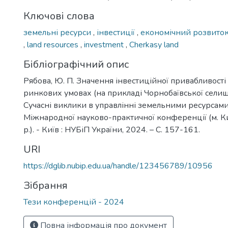
Ключові слова
земельні ресурси
,
інвестиції
,
економічний розвито
,
land resources
,
investment
,
Cherkasy land
Бібліографічний опис
Рябова, Ю. П. Значення інвестиційної привабливості
ринкових умовах (на прикладі Чорнобаївської селищ
Сучасні виклики в управлінні земельними ресурсами:
Міжнародної науково-практичної конференції (м. Ки
р.). - Київ : НУБіП України, 2024. – С. 157-161.
URI
https://dglib.nubip.edu.ua/handle/123456789/10956
Зібрання
Тези конференцій - 2024
Повна інформація про документ