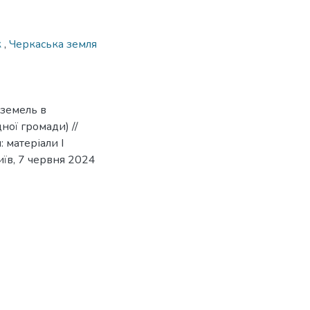
к
,
Черкаська земля
 земель в
ної громади) //
 матеріали І
їв, 7 червня 2024