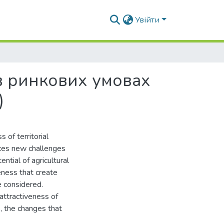
Увійти
в ринкових умовах
)
 of territorial
aces new challenges
ntial of agricultural
eness that create
e considered.
attractiveness of
, the changes that