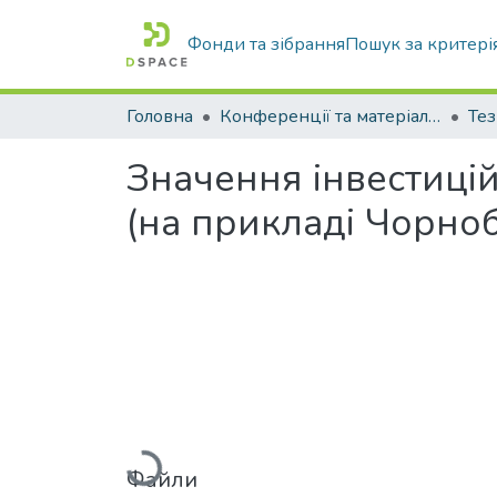
Фонди та зібрання
Пошук за критері
Головна
Конференції та матеріали конференцій
Тез
Значення інвестиці
(на прикладі Чорноб
Вантажиться...
Файли