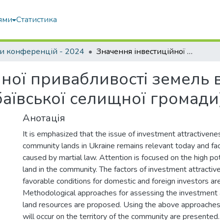
ями
Статистика
и конференцій - 2024
Значення інвестиційної привабливості земель в ринкових умовах (на прикладі Чорнобаївської селищної громади)
йної привабливості земель 
аївської селищної громади
Анотація
It is emphasized that the issue of investment attractiveness
community lands in Ukraine remains relevant today and f
caused by martial law. Attention is focused on the high pote
land in the community. The factors of investment attractiv
favorable conditions for domestic and foreign investors ar
Methodological approaches for assessing the investment 
land resources are proposed. Using the above approaches
will occur on the territory of the community are presented.