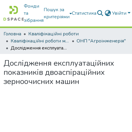
Фонди
Пошук за
та
Статистика
Увійти
критеріями
зібрання
Головна
Кваліфікаційні роботи
Кваліфікаційні роботи магістрів
ОНП "Агроінженерія"
Дослідження експлуатаційних показників двоаспіраційних зерноочисних машин
Дослідження експлуатаційних
показників двоаспіраційних
зерноочисних машин