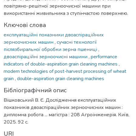
повітряно-решітної зерноочисної машини при
використанні живильника з ступінчастою поверхнею.
Ключові слова
експлуатаційні показники двоаспіраційних
зерноочисних машин
,
сучасні технології
післязбиральної обробки зерна пшениці
,
двоаспіраційні зерноочисні машини
,
performance
indicators of double-aspiration grain cleaning machines
,
modern technologies of post-harvest processing of wheat
grain
,
double-aspiration grain cleaning machines
Бібліографічний опис
Вішковський В. Є. Дослідження експлуатаційних
показників двоаспіраційних зерноочисних машин :
дипломна робота ... магістра : 208 Агроінженерія. Київ,
2025. 92 с.
URI