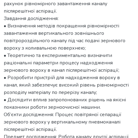
рахунок рівномірного завантаження каналу
післярешітної аспірації.
Завдання дослідження:
• Визначення методів покращення рівномірності
завантаження вертикального зовнішнього
повітророздільного каналу під час подачі зернового
вороху з коливальною поверхнею;
• Теоретично та експериментально визначити
раціональні параметри процесу надходження
зернового вороху в канал післярешітної аспірації;
• Розробити пристрій для надходження вороху в
канал, який забезпечує високий рівень рівномірності
розподілу матеріалу по перерізу каналу;
• Дослідити вплив запропонованих рішень на якісні
показники роботи зерноочисної машини.
Об’єкти дослідження: Процес повітряної сепарації
зернового вороху у вертикальному пневмоканалі
післярешітної аспірації.
Предмет дослідження: Робота каналу другої аспірації