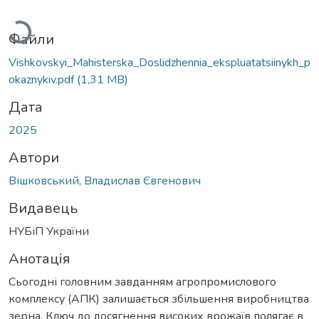
Вантажиться...
Файли
Vishkovskyi_Mahisterska_Doslidzhennia_ekspluatatsiinykh_p
okaznykiv.pdf
(1,31 MB)
Дата
2025
Автори
Вішковський, Владислав Євгенович
Видавець
НУБіП України
Анотація
Сьогодні головним завданням агропромислового
комплексу (АПК) залишається збільшення виробництва
зерна. Ключ до досягнення високих врожаїв полягає в