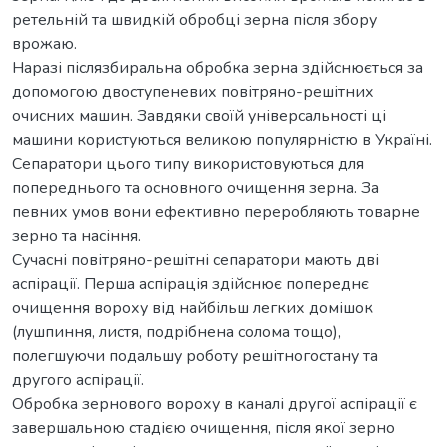
ретельній та швидкій обробці зерна після збору
врожаю.
Наразі післязбиральна обробка зерна здійснюється за
допомогою двоступеневих повітряно-решітних
очисних машин. Завдяки своїй універсальності ці
машини користуються великою популярністю в Україні.
Сепаратори цього типу використовуються для
попереднього та основного очищення зерна. За
певних умов вони ефективно переробляють товарне
зерно та насіння.
Сучасні повітряно-решітні сепаратори мають дві
аспірації. Перша аспірація здійснює попереднє
очищення вороху від найбільш легких домішок
(лушпиння, листя, подрібнена солома тощо),
полегшуючи подальшу роботу решітногостану та
другого аспірації.
Обробка зернового вороху в каналі другої аспірації є
завершальною стадією очищення, після якої зерно