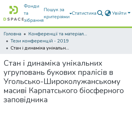
Фонди
Пошук за
та
Статистика
Увійти
критеріями
зібрання
Головна
Конференції та матеріали конференцій
Тези конференцій - 2019
Стан і динаміка унікальних угруповань букових пралісів в Угольсько-Широколужанському масиві Карпатського біосферного заповідника
Стан і динаміка унікальних
угруповань букових пралісів в
Угольсько-Широколужанському
масиві Карпатського біосферного
заповідника