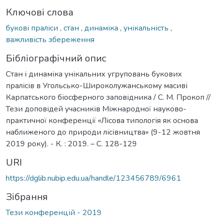
Ключові слова
букові праліси
,
стан
,
динаміка
,
унікальність
,
важливість збереження
Бібліографічний опис
Стан і динаміка унікальних угруповань букових
пралісів в Угольсько-Широколужанському масиві
Карпатського біосферного заповідника / С. М. Прокоп //
Тези доповідей учасників Міжнародної науково-
практичної конференції «Лісова типологія як основа
наближеного до природи лісівництва» (9-12 жовтня
2019 року). - К. : 2019. – C. 128-129
URI
https://dglib.nubip.edu.ua/handle/123456789/6961
Зібрання
Тези конференцій - 2019