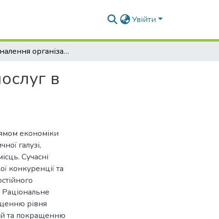
Увійти
Удосконалення організації надання основних послуг в підприємстві готельного господарства
ослуг в
рямом економіки
ної галузі,
ісць. Сучасні
ої конкуренції та
остійного
. Раціональне
ищенню рівня
цій та покращенню