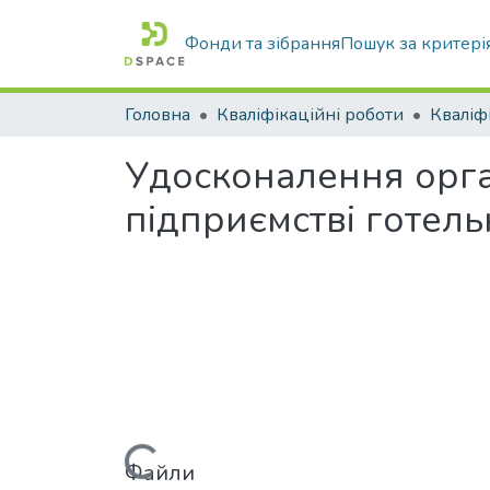
Фонди та зібрання
Пошук за критері
Головна
Кваліфікаційні роботи
Удосконалення орга
підприємстві готел
Вантажиться...
Файли