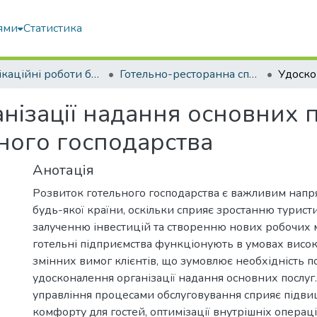
ями
Статистика
Кваліфікаційні роботи бакалаврів
Готельно-ресторанна справа
нізації надання основних п
ьного господарства
Анотація
Розвиток готельного господарства є важливим нап
будь-якої країни, оскільки сприяє зростанню туристич
залученню інвестицій та створенню нових робочих м
готельні підприємства функціонують в умовах висок
змінних вимог клієнтів, що зумовлює необхідність п
удосконалення організації надання основних послуг
управління процесами обслуговування сприяє підв
комфорту для гостей, оптимізації внутрішніх опера