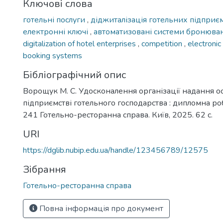
Ключові слова
готельні послуги
,
діджиталізація готельних підприє
електронні ключі
,
автоматизовані системи бронюва
digitalization of hotel enterprises
,
competition
,
electroni
booking systems
Бібліографічний опис
Ворощук М. С. Удосконалення організації надання о
підприємстві готельного господарства : дипломна робо
241 Готельно-ресторанна справа. Київ, 2025. 62 с.
URI
https://dglib.nubip.edu.ua/handle/123456789/12575
Зібрання
Готельно-ресторанна справа
Повна інформація про документ