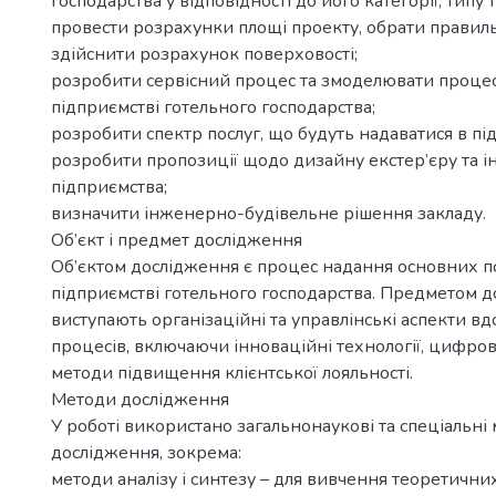
господарства у відповідності до його категорії, типу та
провести розрахунки площі проекту, обрати правил
здійснити розрахунок поверховості;
розробити сервісний процес та змоделювати процес
підприємстві готельного господарства;
розробити спектр послуг, що будуть надаватися в пі
розробити пропозиції щодо дизайну екстер’єру та і
підприємства;
визначити інженерно-будівельне рішення закладу.
Об’єкт і предмет дослідження
Об’єктом дослідження є процес надання основних по
підприємстві готельного господарства. Предметом 
виступають організаційні та управлінські аспекти в
процесів, включаючи інноваційні технології, цифров
методи підвищення клієнтської лояльності.
Методи дослідження
У роботі використано загальнонаукові та спеціальні
дослідження, зокрема:
методи аналізу і синтезу – для вивчення теоретични