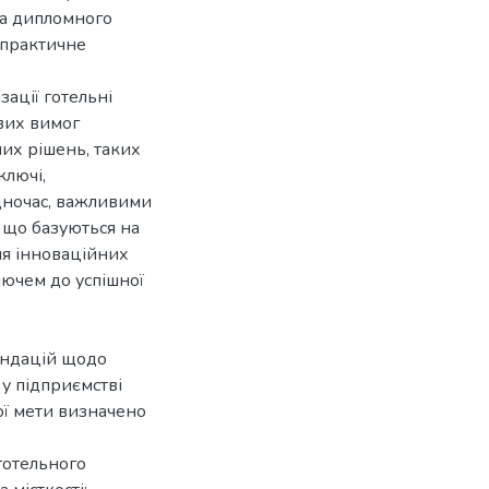
ма дипломного
 практичне
зації готельні
ових вимог
их рішень, таких
ключі,
одночас, важливими
 що базуються на
ня інноваційних
лючем до успішної
ендацій щодо
у підприємстві
ої мети визначено
готельного