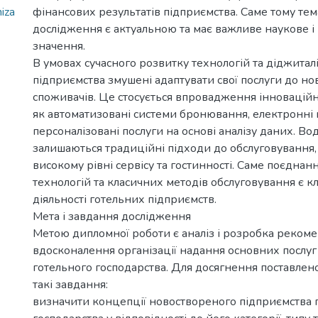
iza
фінансових результатів підприємства. Саме тому те
дослідження є актуальною та має важливе наукове і
значення.
В умовах сучасного розвитку технологій та діджиталі
підприємства змушені адаптувати свої послуги до н
споживачів. Це стосується впровадження інноваційн
як автоматизовані системи бронювання, електронні 
персоналізовані послуги на основі аналізу даних. В
залишаються традиційні підходи до обслуговування,
високому рівні сервісу та гостинності. Саме поєднан
технологій та класичних методів обслуговування є к
діяльності готельних підприємств.
Мета і завдання дослідження
Метою дипломної роботи є аналіз і розробка реком
вдосконалення організації надання основних послуг 
готельного господарства. Для досягнення поставлен
такі завдання:
визначити концепції новоствореного підприємства 