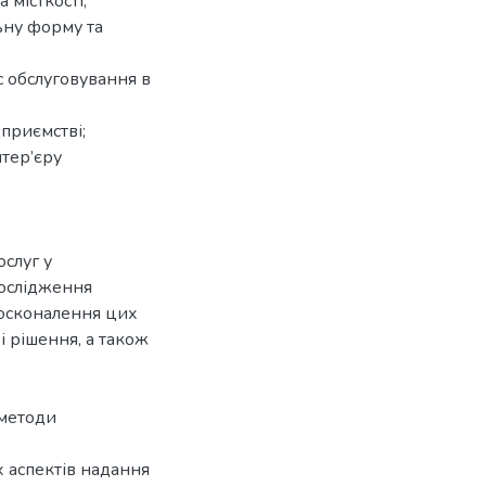
 місткості;
ьну форму та
 обслуговування в
дприємстві;
нтер’єру
слуг у
дослідження
досконалення цих
і рішення, а також
 методи
х аспектів надання