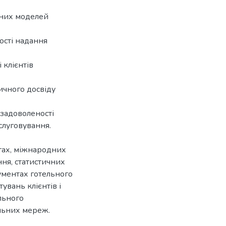
зних моделей
ості надання
 клієнтів
ичного досвіду
 задоволеності
слуговування.
тах, міжнародних
ння, статистичних
кументах готельного
увань клієнтів і
льного
ельних мереж.