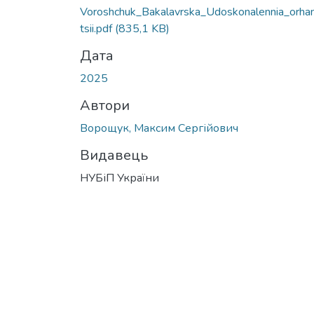
Voroshchuk_Bakalavrska_Udoskonalennia_orhan
tsii.pdf
(835,1 KB)
Дата
2025
Автори
Ворощук, Максим Сергійович
Видавець
НУБіП України