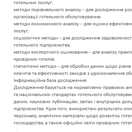
готельних послуг;
методи порівняльного аналізу – для дослідження рі
організації готельного обслуговування;
методи економічного аналізу – для оцінки ефективн
послуг;
соціологічні методи – для дослідження задоволеності
готельного підприємства;
методи експертного оцінювання – для аналізу практ
провідних готелів;
статистичні методи – для обробки даних щодо рівня
клієнтів та ефективності заходів з удосконалення об
Інформаційна база дослідження
Дослідження базується на нормативно-правових ак
та національних стандартах готельного обслуговува
даних, наукових публікаціях, звітах і внутрішніх до
підприємства. Крім того, використані результати опит
персоналу, аналітичні матеріали щодо розвитку готе
господарства, а також офіційні звіти провідних гот