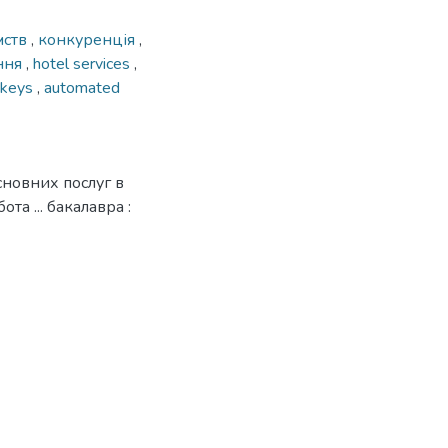
мств
,
конкуренція
,
ння
,
hotel services
,
c keys
,
automated
сновних послуг в
та ... бакалавра :