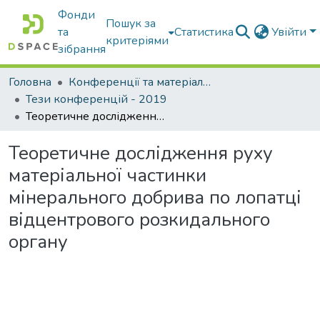
Фонди
Пошук за
та
Статистика
Увійти
критеріями
зібрання
Головна
Конференції та матеріали конференцій
Тези конференцій - 2019
Теоретичне дослідження руху матеріальної частинки мінерального добрива по лопатці відцентрового розкидального органу
Теоретичне дослідження руху
матеріальної частинки
мінерального добрива по лопатці
відцентрового розкидального
органу