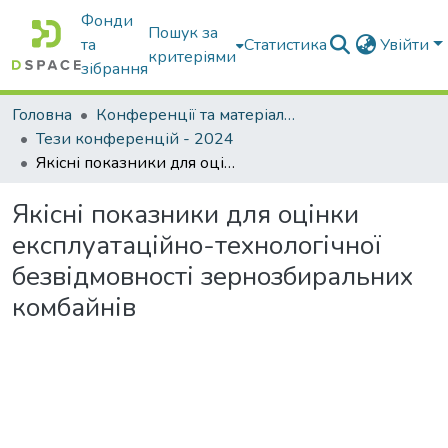
Фонди
Пошук за
та
Статистика
Увійти
критеріями
зібрання
Головна
Конференції та матеріали конференцій
Тези конференцій - 2024
Якісні показники для оцінки експлуатаційно-технологічної безвідмовності зернозбиральних комбайнів
Якісні показники для оцінки
експлуатаційно-технологічної
безвідмовності зернозбиральних
комбайнів