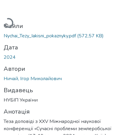
Вантажиться...
Файли
Nychai_Tezy_Iakisni_pokaznyky.pdf
(572,57 KB)
Дата
2024
Автори
Ничай, Ігор Миколайович
Видавець
НУБІП України
Анотація
Теза доповіді з XXV Міжнародної наукової
конференції «Сучасні проблеми землеробської