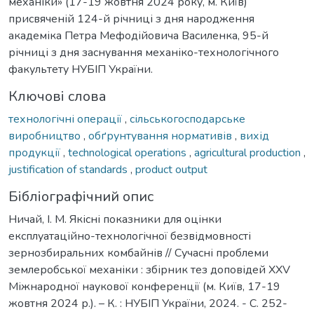
механіки» (17-19 жовтня 2024 року, м. Київ)
присвяченій 124-й річниці з дня народження
академіка Петра Мефодійовича Василенка, 95-й
річниці з дня заснування механіко-технологічного
факультету НУБІП України.
Ключові слова
технологічні операції
,
сільськогосподарське
виробництво
,
обґрунтування нормативів
,
вихід
продукції
,
technological operations
,
agricultural production
,
justification of standards
,
product output
Бібліографічний опис
Ничай, І. М. Якісні показники для оцінки
експлуатаційно-технологічної безвідмовності
зернозбиральних комбайнів // Сучасні проблеми
землеробської механіки : збірник тез доповідей XXV
Міжнародної наукової конференції (м. Київ, 17-19
жовтня 2024 р.). – К. : НУБІП України, 2024. - С. 252-