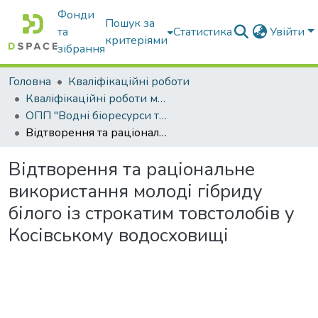
Фонди
Пошук за
та
Статистика
Увійти
критеріями
зібрання
Головна
Кваліфікаційні роботи
Кваліфікаційні роботи магістрів
ОПП "Водні біоресурси та аквакультура"
Відтворення та раціональне використання молоді гібриду білого із строкатим товстолобів у Косівському водосховищі
Відтворення та раціональне
використання молоді гібриду
білого із строкатим товстолобів у
Косівському водосховищі