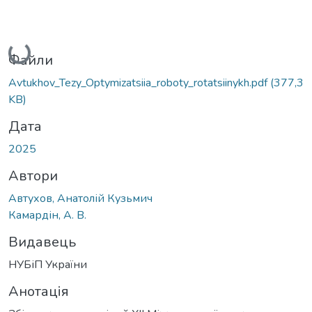
Вантажиться...
Файли
Avtukhov_Tezy_Optymizatsiia_roboty_rotatsiinykh.pdf
(377,3
KB)
Дата
2025
Автори
Автухов, Анатолій Кузьмич
Камардін, А. В.
Видавець
НУБіП України
Анотація