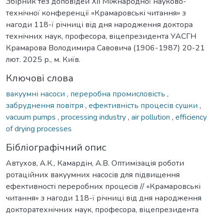
Збірник тез доповідей ХІІ Міжнародної науково-
технічної конференції «Крамаровські читання» з
нагоди 118-ї річниці від дня народження доктора
технічних наук, професора, віцепрезидента УАСГН
Крамарова Володимира Савовича (1906-1987) 20-21
лют. 2025 р., м. Київ.
Ключові слова
вакуумні насоси
,
переробна промисловість
,
забруднення повітря
,
ефективність процесів сушки
,
vacuum pumps
,
processing industry
,
air pollution
,
efficiency
of drying processes
Бібліографічний опис
Автухов, А.К., Камардін, А.В. Оптимізація роботи
ротаційних вакуумних насосів для підвищення
ефективності переробних процесів // «Крамаровські
читання» з нагоди 118-ї річниці від дня народження
докторатехнічних наук, професора, віцепрезидента