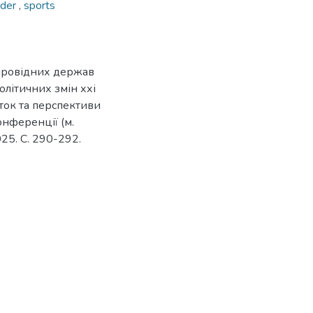
rder
,
sports
ї провідних держав
олітичних змін ххі
иток та перспективи
онференції (м.
025. С. 290-292.