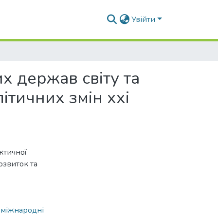
Увійти
х держав світу та
ітичних змін ххі
ктичної
озвиток та
,
міжнародні