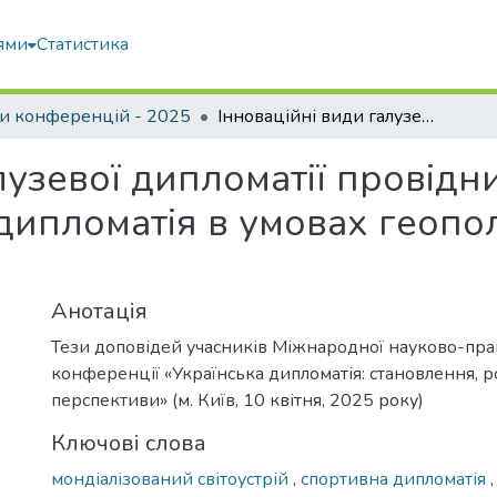
ями
Статистика
и конференцій - 2025
Інноваційні види галузевої дипломатії провідних держав світу та України: спортивна дипломатія в умовах геополітичних змін ххі століття
лузевої дипломатії провідни
дипломатія в умовах геопол
Анотація
Тези доповідей учасників Міжнародної науково-пра
конференції «Українська дипломатія: становлення, р
перспективи» (м. Київ, 10 квітня, 2025 року)
Ключові слова
мондіалізований світоустрій
,
спортивна дипломатія