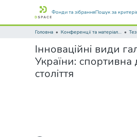
Фонди та зібрання
Пошук за критері
Головна
Конференції та матеріали конференцій
Тез
Інноваційні види га
України: спортивна 
століття
Вантажиться...