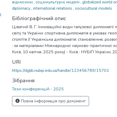
відносини
,
соціокультурні моделі
,
globalized world o
diplomacy
,
international relations
,
sociocultural models
8
Бібліографічний опис
Ціватий В. Г. Інноваційні види галузевої дипломаті
світу та України: спортивна дипломатія в умовах геоп
століття // Українська дипломатія: становлення, розв
: за матеріалами Міжнародної науково-практичної к
Київ, 10 квітня, 2025 року) - Київ : НУБІП України, 2
URI
https://dglib.nubip.edu.ua/handle/123456789/15701
Зібрання
Тези конференцій - 2025
Повна інформація про документ