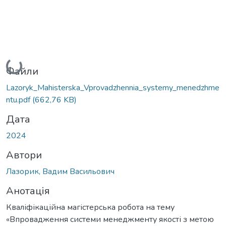
Вантажиться...
Файли
Lazoryk_Mahisterska_Vprovadzhennia_systemy_menedzhme
ntu.pdf
(662,76 KB)
Дата
2024
Автори
Лазорик, Вадим Васильович
Анотація
Кваліфікаційна магістерська робота на тему
«Впровадження системи менеджменту якості з метою