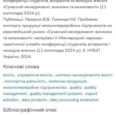
конференції студентів, аспірантів та молодих вчених
«Сучасний менеджмент: виклики та можливості» (11
листопада 2024 р.).
Публікації. Лазорик В.В., Голомша Н.Є. Проблеми
експорту продукції молокопереробних підприємств на
європейський ринок. «Сучасний менеджмент: виклики
та можливості»: матеріали V Міжнародної науково-
практичної онлайн конференції студентів, аспірантів і
молодих вчених (11 листопада 2024 р.). К. НУБіП
України, 2024.
Ключові слова
якість
,
управління якістю
,
системи менеджменту якості
,
експортна діяльність
,
молочна продукція
,
молокопереробне підприємство
,
quality
,
quality
management
,
quality management systems
,
export
activities
,
dairy products
,
dairy processing enterprise
Бібліографічний опис