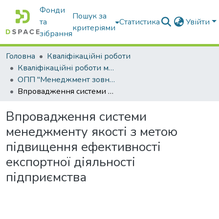
Фонди
Пошук за
та
Статистика
Увійти
критеріями
зібрання
Головна
Кваліфікаційні роботи
Кваліфікаційні роботи магістрів
ОПП "Менеджмент зовнішньоекономічної діяльності"
Впровадження системи менеджменту якості з метою підвищення ефективності експортної діяльності підприємства
Впровадження системи
менеджменту якості з метою
підвищення ефективності
експортної діяльності
підприємства