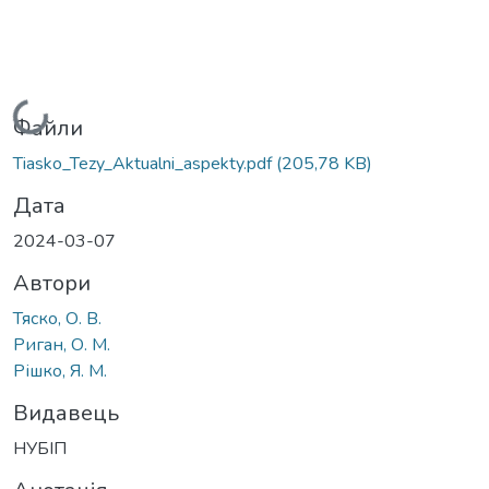
Вантажиться...
Файли
Tiasko_Tezy_Aktualni_aspekty.pdf
(205,78 KB)
Дата
2024-03-07
Автори
Тяско, О. В.
Риган, О. М.
Рішко, Я. М.
Видавець
НУБІП