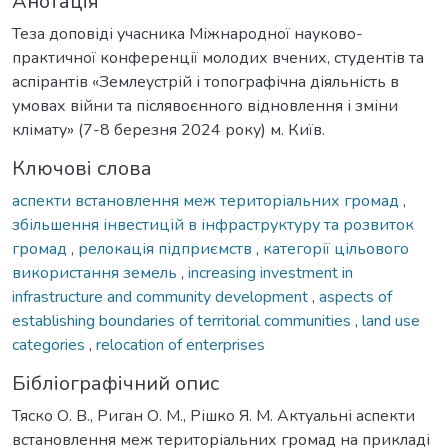
Анотація
Теза доповіді учасника Міжнародної науково-
практичної конференції молодих вчених, студентів та
аспірантів «Землеустрій і топографічна діяльність в
умовах війни та післявоєнного відновлення і зміни
клімату» (7-8 березня 2024 року) м. Київ.
Ключові слова
аспекти встановлення меж територіальних громад
,
збільшення інвестицій в інфраструктуру та розвиток
громад
,
релокація підприємств
,
категорії цільового
використання земель
,
increasing investment in
infrastructure and community development
,
aspects of
establishing boundaries of territorial communities
,
land use
categories
,
relocation of enterprises
Бібліографічний опис
Тяско О. В., Риган О. М., Рішко Я. М. Актуальні аспекти
встановлення меж територіальних громад на прикладі