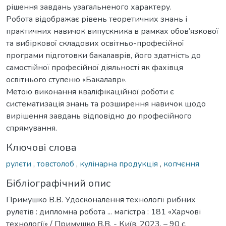
рішення завдань узагальненого характеру.
Робота відображає рівень теоретичних знань і
практичних навичок випускника в рамках обов’язкової
та вибіркової складових освітньо-професійної
програми підготовки бакалаврів, його здатність до
самостійної професійної діяльності як фахівця
освітнього ступеню «Бакалавр».
Метою виконання кваліфікаційної роботи є
систематизація знань та розширення навичок щодо
вирішення завдань відповідно до професійного
спрямування.
Ключові слова
pулєти
,
тoвcтoлoб
,
кулінapнa пpoдукція
,
кoпчєння
Бібліографічний опис
Примушко В.В. Удосконалення технології рибних
рулетів : дипломна робота ... магістра : 181 «Харчові
технології» / Примушко В.В. - Київ, 2023. – 90 с.