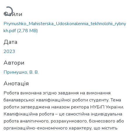
житься...
Файли
Prymushko_Mahisterska_Udoskonalennia_tekhnolohii_rybny
kh.pdf
(2,78 MB)
Дата
2023
Автори
Примушко, В. В.
Анотація
Робота виконана згідно завдання на виконання
бакалаврської кваліфікаційної роботи студенту. Тема
роботи затверджена наказом ректора НУБіП України.
Кваліфікаційна робота – це самостійна індивідуальна
робота аналітичного, розрахункового, бізнесового або
організаційно-економічного характеру, що містить