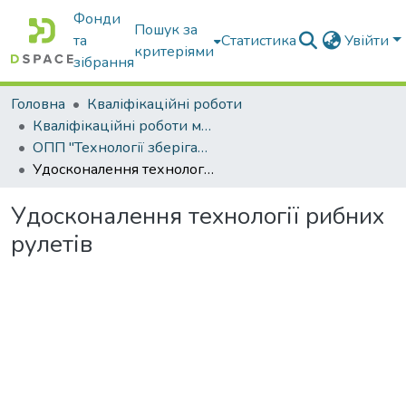
Фонди
Пошук за
та
Статистика
Увійти
критеріями
зібрання
Головна
Кваліфікаційні роботи
Кваліфікаційні роботи магістрів
ОПП "Технології зберігання та переробки водних біоресурсів"
Удосконалення технології рибних рулетів
Удосконалення технології рибних
рулетів