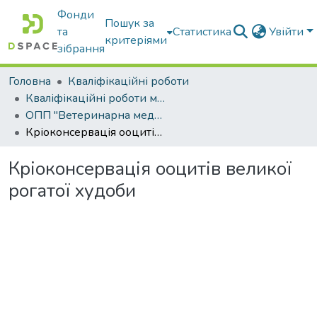
Фонди
Пошук за
та
Статистика
Увійти
критеріями
зібрання
Головна
Кваліфікаційні роботи
Кваліфікаційні роботи магістрів
ОПП "Ветеринарна медицина"
Кріоконсервація ооцитів великої рогатої худоби
Кріоконсервація ооцитів великої
рогатої худоби
ажиться...