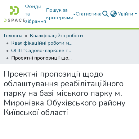
Фонди
Пошук за
та
Статистика
Увійти
критеріями
зібрання
Головна
Кваліфікаційні роботи
Кваліфікаційні роботи магістрів
ОПП "Садово-паркове господарство"
Проектні пропозиції щодо облаштування реабілітаційного парку на базі міського парку м. Миронівка Обухівського району Київської області
Проектні пропозиції щодо
облаштування реабілітаційного
парку на базі міського парку м.
Миронівка Обухівського району
Київської області