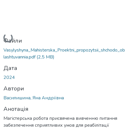
Вантажиться...
Файли
Vasylyshyna_Mahisterska_Proektni_propozytsii_shchodo_ob
lashtuvannia.pdf
(2,5 MB)
Дата
2024
Автори
Василишина, Яна Андріївна
Анотація
Магістерська робота присвячена вивченню питання
забезпечення сприятливих умов для реабілітації