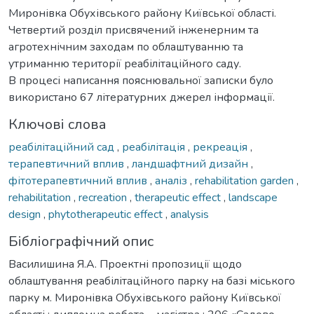
Миронівка Обухівського району Київської області.
Четвертий розділ присвячений інженерним та
агротехнічним заходам по облаштуванню та
утриманню території реабілітаційного саду.
В процесі написання пояснювальної записки було
використано 67 літературних джерел інформації.
Ключові слова
реабілітаційний сад
,
реабілітація
,
рекреація
,
терапевтичний вплив
,
ландшафтний дизайн
,
фітотерапевтичний вплив
,
аналіз
,
rehabilitation garden
,
rehabilitation
,
recreation
,
therapeutic effect
,
landscape
design
,
phytotherapeutic effect
,
analysis
Бібліографічний опис
Василишина Я.А. Проектні пропозиції щодо
облаштування реабілітаційного парку на базі міського
парку м. Миронівка Обухівського району Київської