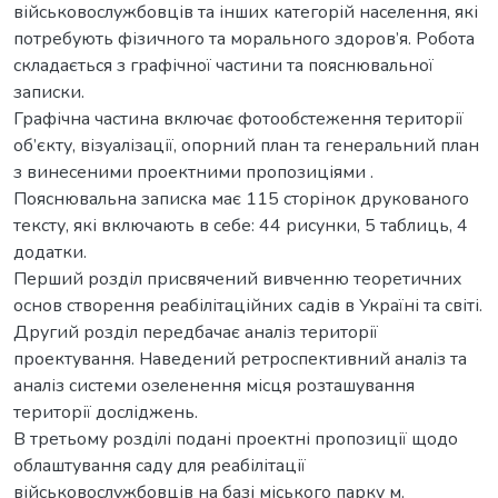
військовослужбовців та інших категорій населення, які
потребують фізичного та морального здоров’я. Робота
складається з графічної частини та пояснювальної
записки.
Графічна частина включає фотообстеження території
об’єкту, візуалізації, опорний план та генеральний план
з винесеними проектними пропозиціями .
Пояснювальна записка має 115 сторінок друкованого
тексту, які включають в себе: 44 рисунки, 5 таблиць, 4
додатки.
Перший розділ присвячений вивченню теоретичних
основ створення реабілітаційних садів в Україні та світі.
Другий розділ передбачає аналіз території
проектування. Наведений ретроспективний аналіз та
аналіз системи озеленення місця розташування
території досліджень.
В третьому розділі подані проектні пропозиції щодо
облаштування саду для реабілітації
військовослужбовців на базі міського парку м.