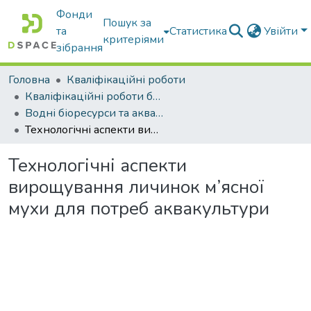
Фонди
Пошук за
та
Статистика
Увійти
критеріями
зібрання
Головна
Кваліфікаційні роботи
Кваліфікаційні роботи бакалаврів
Водні біоресурси та аквакультура
Технологічні аспекти вирощування личинок м’ясної мухи для потреб аквакультури
Технологічні аспекти
вирощування личинок м’ясної
мухи для потреб аквакультури