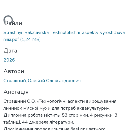
ься...
Файли
Strashnyi_Bakalavrska_Tekhnolohichni_aspekty_vyroshchuva
nnia.pdf
(1,24 MB)
Дата
2026
Автори
Страшний, Олексій Олександрович
Анотація
Страшний О.О. «Технологічні аспекти вирощування
личинок м’ясної мухи для потреб аквакультури».
Дипломна робота містить: 53 сторінки, 4 рисунки, 3
таблиці, 44 джерела літератури.
Дослідження проводилися на базі приватного