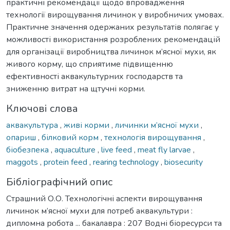
практичні рекомендації щодо впровадження
технології вирощування личинок у виробничих умовах.
Практичне значення одержаних результатів полягає у
можливості використання розроблених рекомендацій
для організації виробництва личинок м’ясної мухи, як
живого корму, що сприятиме підвищенню
ефективності аквакультурних господарств та
зниженню витрат на щтучні корми.
Ключові слова
аквакультура
,
живі корми
,
личинки м’ясної мухи
,
опариш
,
білковий корм
,
технологія вирощування
,
біобезпека
,
aquaculture
,
live feed
,
meat fly larvae
,
maggots
,
protein feed
,
rearing technology
,
biosecurity
Бібліографічний опис
Страшний О.О. Технологічні аспекти вирощування
личинок м’ясної мухи для потреб аквакультури :
дипломна робота ... бакалавра : 207 Водні біоресурси та